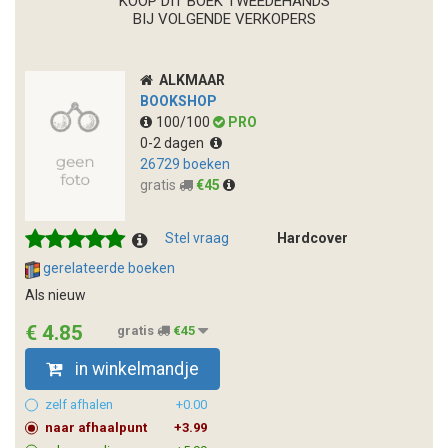
KOOP DIT BOEK TWEEDEHANDS
BIJ VOLGENDE VERKOPERS
ALKMAAR
BOOKSHOP
100/100
PRO
0-2 dagen
26729 boeken
gratis
€45
Stel vraag
Hardcover
gerelateerde boeken
Als nieuw
€ 4.85
gratis
€45
in winkelmandje
zelf afhalen
+0.00
naar afhaalpunt
+3.99