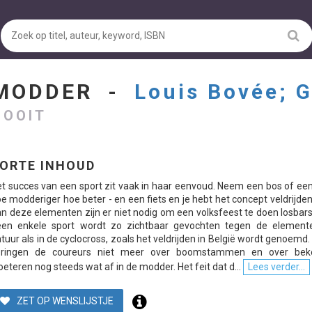
 MODDER -
Louis Bovée; 
 OOIT
ORTE INHOUD
t succes van een sport zit vaak in haar eenvoud. Neem een bos of een
e modderiger hoe beter - en een fiets en je hebt het concept veldrijde
n deze elementen zijn er niet nodig om een volksfeest te doen losbars
een enkele sport wordt zo zichtbaar gevochten tegen de element
tuur als in de cyclocross, zoals het veldrijden in België wordt genoemd.
pringen de coureurs niet meer over boomstammen en over beke
oeteren nog steeds wat af in de modder. Het feit dat d...
Lees verder...
ZET OP WENSLIJSTJE