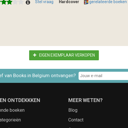
Stel vraag
Hardcover
gerelateerde boeken
EIGEN EXEMPLAAR VERKOPEN
ef van Books in Belgium ontvangen?
EN ONTDEKKKEN
MEER WETEN?
onde boeken
Blog
ategorieën
Contact