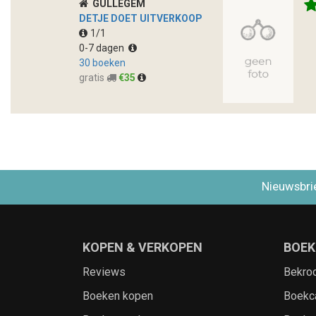
GULLEGEM
DETJE DOET UITVERKOOP
1/1
0-7 dagen
30 boeken
gratis
€35
Nieuwsbri
KOPEN & VERKOPEN
BOEK
Reviews
Bekro
Boeken kopen
Boekc