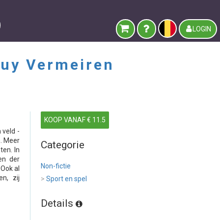
LOGIN
Guy Vermeiren
KOOP VANAF € 11.5
 veld -
n. Meer
Categorie
ten. In
en der
Non-fictie
 Ook al
n, zij
>
Sport en spel
Details