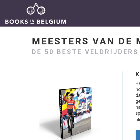
MEESTERS VAN DE
DE 50 BESTE VELDRIJDERS
K
He
ho
da
g
na
s
pl