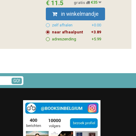
€ 11.5
gratis
€35
in winkelmandje
zelf afhalen
+0.00
naar afhaalpunt
+3.89
adreszending
+5.99
GO!