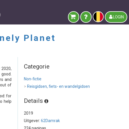
LOGIN
nely Planet
Categorie
r 2020,
 good.
Non-fictie
rs and
 out of
>
Reisgidsen, fiets- en wandelgidsen
od: for
Details
to help
2019
Uitgever:
62Damrak
224 paginas