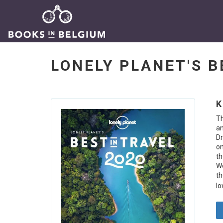
LONELY PLANET'S B
K
Th
an
Dr
on
th
We
th
lo