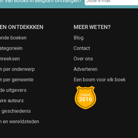
ef van Books in Belgium ontvangen?
EN ONTDEKKKEN
MEER WETEN?
onde boeken
Blog
ategorieën
Contact
nreeksen
Over ons
n per onderwerp
Adverteren
n per gemeente
Een boom voor elk boek
de uitgevers
ire auteurs
e geschiedenis
n en wereldsteden