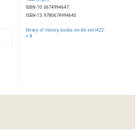
ISBN-10: 0674994647
ISBN-13: 9780674994645
library-of-history-books-xvi-66-xvii-l422-
v-8