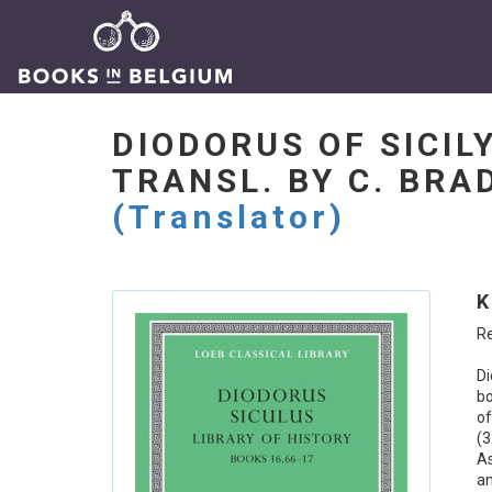
DIODORUS OF SICILY
TRANSL. BY C. BR
(Translator)
K
Re
Di
bo
of
(3
As
an