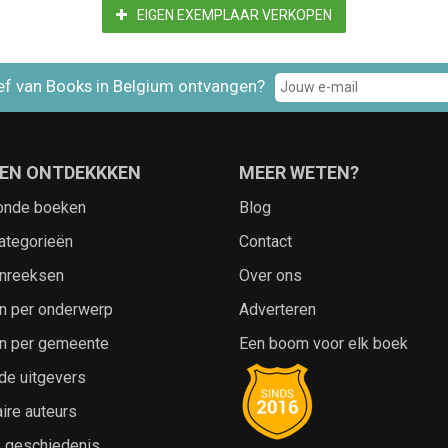
EIGEN EXEMPLAAR VERKOPEN
ef van Books in Belgium ontvangen?
EN ONTDEKKKEN
MEER WETEN?
onde boeken
Blog
ategorieën
Contact
nreeksen
Over ons
n per onderwerp
Adverteren
n per gemeente
Een boom voor elk boek
de uitgevers
ire auteurs
e geschiedenis