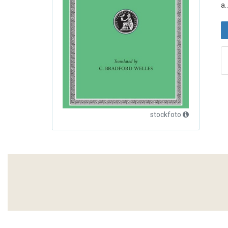
a..
stockfoto