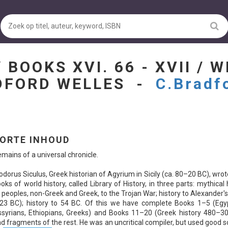
 BOOKS XVI. 66 - XVII / 
ADFORD WELLES -
C.Bradf
ORTE INHOUD
mains of a universal chronicle.
odorus Siculus, Greek historian of Agyrium in Sicily (ca. 80–20 BC), wrot
oks of world history, called Library of History, in three parts: mythical 
 peoples, non-Greek and Greek, to the Trojan War; history to Alexander'
23 BC); history to 54 BC. Of this we have complete Books 1–5 (Egyp
syrians, Ethiopians, Greeks) and Books 11–20 (Greek history 480–30
d fragments of the rest. He was an uncritical compiler, but used good 