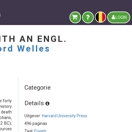
LOGIN
WITH AN ENGL.
ord Welles
Categorie
e forty
Details
history
s death
Uitgever:
Harvard University Press
tians,
2 BC);
496 paginas
sources
Taal:
Engels