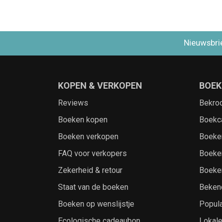
Nieuwsbri
KOPEN & VERKOPEN
BOEK
Reviews
Bekro
Boeken kopen
Boekc
Boeken verkopen
Boeke
FAQ voor verkopers
Boeke
Zekerheid & retour
Boeke
Staat van de boeken
Beken
Boeken op wenslijstje
Popula
Ecologische cadeaubon
Lokal