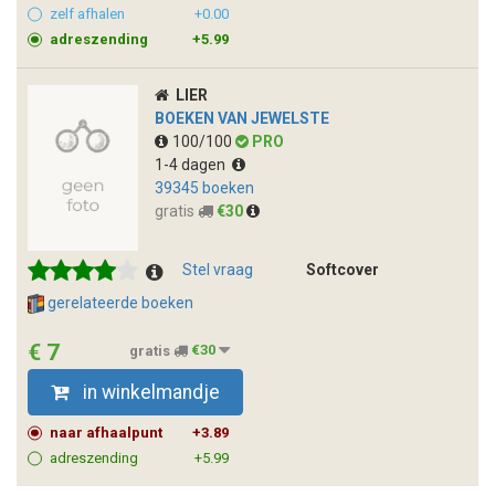
zelf afhalen
+0.00
adreszending
+5.99
LIER
BOEKEN VAN JEWELSTE
100/100
PRO
1-4 dagen
39345 boeken
gratis
€30
Stel vraag
Softcover
gerelateerde boeken
€ 7
gratis
€30
in winkelmandje
naar afhaalpunt
+3.89
adreszending
+5.99