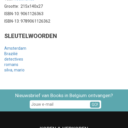
Grootte: 215x140x27
ISBN-10: 9061126363
ISBN-13: 9789061126362
SLEUTELWOORDEN
Amsterdam
Brazilië
detectives
romans
silva, mario
Nieuwsbrief van Books in Belgium ontvangen?
GO!