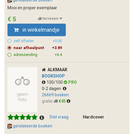
Mooi en proper exemplaar
€ 5
tarieven
in winkelmandje
zelf afhalen
+0.00
naar afhaalpunt
+3.89
adreszending
+6.4
ALKMAAR
BOOKSHOP
100/100
PRO
0-2 dagen
26669 boeken
gratis
€45
Stel vraag
Hardcover
gerelateerde boeken