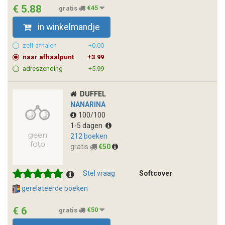
€ 5.88
gratis
€45
in winkelmandje
zelf afhalen
+0.00
naar afhaalpunt
+3.99
adreszending
+5.99
DUFFEL
NANARINA
100/100
1-5 dagen
212 boeken
gratis
€50
Stel vraag
Softcover
gerelateerde boeken
€ 6
gratis
€50