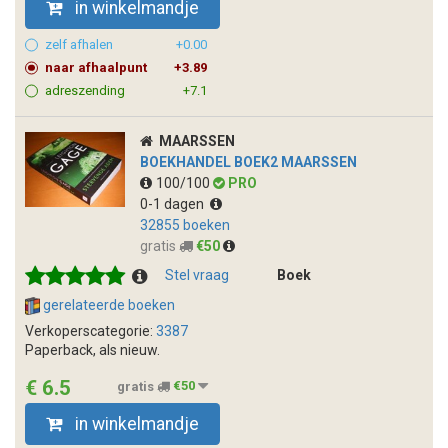
in winkelmandje
zelf afhalen
+0.00
naar afhaalpunt
+3.89
adreszending
+7.1
MAARSSEN
BOEKHANDEL BOEK2 MAARSSEN
100/100
PRO
0-1 dagen
32855 boeken
gratis
€50
Stel vraag
Boek
gerelateerde boeken
Verkoperscategorie:
3387
Paperback, als nieuw.
€ 6.5
gratis
€50
in winkelmandje