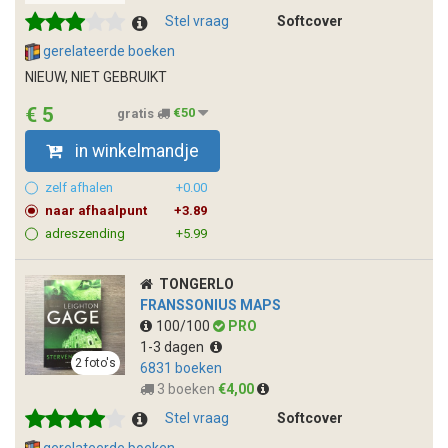
Stel vraag
Softcover
gerelateerde boeken
NIEUW, NIET GEBRUIKT
€ 5
gratis
€50
in winkelmandje
zelf afhalen
+0.00
naar afhaalpunt
+3.89
adreszending
+5.99
TONGERLO
FRANSSONIUS MAPS
100/100
PRO
1-3 dagen
2 foto's
6831 boeken
3 boeken
€4,00
Stel vraag
Softcover
gerelateerde boeken