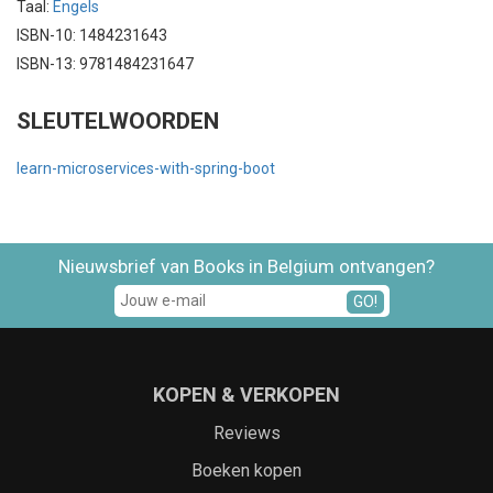
Taal:
Engels
ISBN-10: 1484231643
ISBN-13: 9781484231647
SLEUTELWOORDEN
learn-microservices-with-spring-boot
Nieuwsbrief van Books in Belgium ontvangen?
GO!
KOPEN & VERKOPEN
Reviews
Boeken kopen