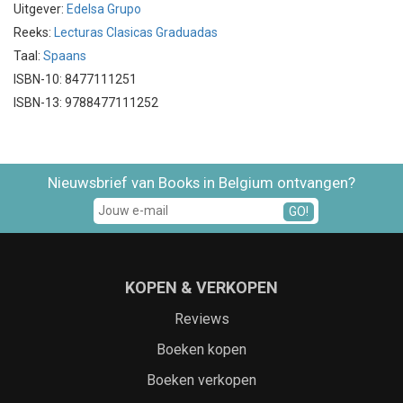
Uitgever:
Edelsa Grupo
Reeks:
Lecturas Clasicas Graduadas
Taal:
Spaans
ISBN-10: 8477111251
ISBN-13: 9788477111252
Nieuwsbrief van Books in Belgium ontvangen?
GO!
KOPEN & VERKOPEN
Reviews
Boeken kopen
Boeken verkopen