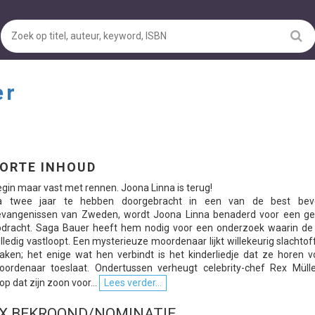
er
ORTE INHOUD
gin maar vast met rennen. Joona Linna is terug!
a twee jaar te hebben doorgebracht in een van de best beve
evangenissen van Zweden, wordt Joona Linna benaderd voor een g
dracht. Saga Bauer heeft hem nodig voor een onderzoek waarin de p
lledig vastloopt. Een mysterieuze moordenaar lijkt willekeurig slachtof
ken; het enige wat hen verbindt is het kinderliedje dat ze horen v
ordenaar toeslaat. Ondertussen verheugt celebrity-chef Rex Mülle
op dat zijn zoon voor...
Lees verder...
X BEKROOND/NOMINATIE