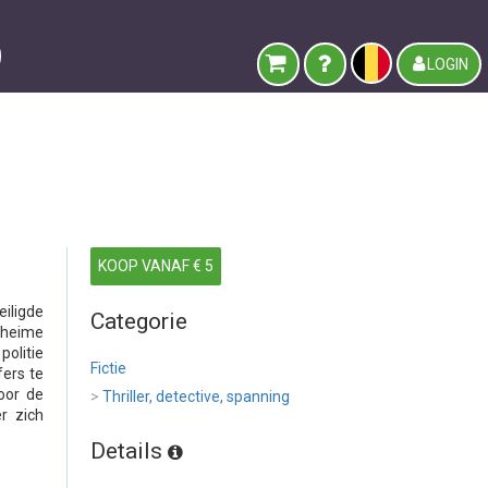
LOGIN
KOOP VANAF € 5
iligde
Categorie
eheime
olitie
Fictie
fers te
oor de
>
Thriller, detective, spanning
r zich
Details