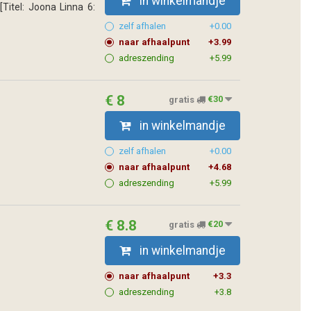
in winkelmandje
[Titel: Joona Linna 6:
zelf afhalen
+0.00
naar afhaalpunt
+3.99
adreszending
+5.99
€ 8
gratis
€30
in winkelmandje
zelf afhalen
+0.00
naar afhaalpunt
+4.68
adreszending
+5.99
€ 8.8
gratis
€20
in winkelmandje
naar afhaalpunt
+3.3
adreszending
+3.8