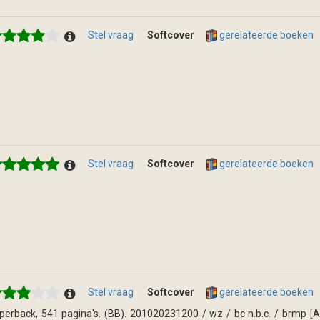
Stel vraag
Softcover
gerelateerde boeken
Stel vraag
Softcover
gerelateerde boeken
Stel vraag
Softcover
gerelateerde boeken
perback, 541 pagina's. (BB). 201020231200 / wz / bc n.b.c. / brmp [