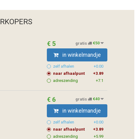
ERKOPERS
€ 5
gratis
€50
in winkelmandje
zelf afhalen
+0.00
naar afhaalpunt
+3.89
adreszending
+7.1
€ 6
gratis
€40
in winkelmandje
zelf afhalen
+0.00
naar afhaalpunt
+3.89
adreszending
+5.99