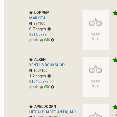
LOPPEM
MARKITA
99/100
0-7 dagen
281 boeken
gratis
€40
ALKEN
YENTL'S BOOKSHOP
100/100
1-2 dagen
8164 boeken
gratis
€50
APELDOORN
HET ALPHABET ANTIQUARIAAT
pa