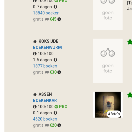
100/100
PRO
[T
0-7 dagen
Jag
18840 boeken
gratis
€45
KOKSIJDE
BOEKENWURM
100/100
1-5 dagen
1877 boeken
gratis
€30
ASSEN
BOEKENKAR
100/100
PRO
0-1 dagen
4 foto's
4620 boeken
gratis
€20