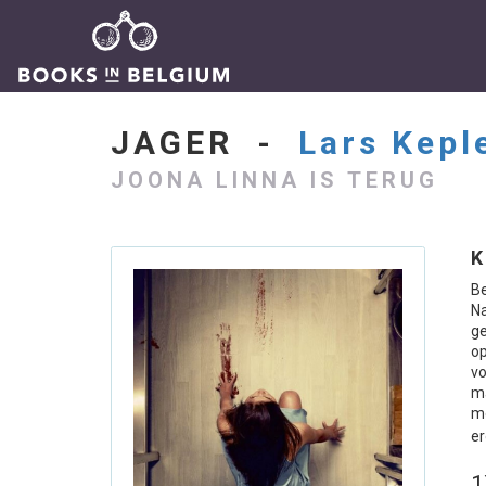
JAGER -
Lars Kepl
JOONA LINNA IS TERUG
K
Be
N
g
op
vo
ma
mo
er
1