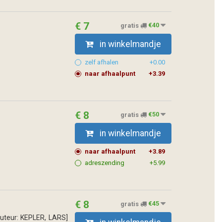
€ 7
gratis
€40
in winkelmandje
zelf afhalen
+0.00
naar afhaalpunt
+3.39
€ 8
gratis
€50
in winkelmandje
naar afhaalpunt
+3.89
adreszending
+5.99
€ 8
gratis
€45
Auteur: KEPLER, LARS]