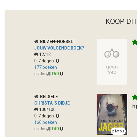
KOOP DI
BILZEN-HOESELT
JOUW VOLGENDE BOEK?
12/12
0-7 dagen
177 boeken
gratis
€50
BELSELE
CHRISTA 'S BIBJE
in
100/100
0-7 dagen
166 boeken
gratis
€40
2 foto's