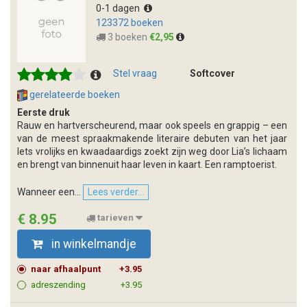
0-1 dagen
123372 boeken
3 boeken
€2,95
Stel vraag
Softcover
gerelateerde boeken
Eerste druk
Rauw en hartverscheurend, maar ook speels en grappig – een
van de meest spraakmakende literaire debuten van het jaar
Iets vrolijks en kwaadaardigs zoekt zijn weg door Lia’s lichaam
en brengt van binnenuit haar leven in kaart. Een ramptoerist.
Wanneer een...
Lees verder...
€ 8.95
tarieven
in winkelmandje
naar afhaalpunt
+3.95
adreszending
+3.95