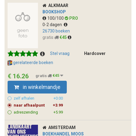
ALKMAAR
BOOKSHOP
100/100
PRO
0-2 dagen
26730 boeken
gratis
€45
Stel vraag
Hardcover
gerelateerde boeken
€ 16.26
gratis
€45
in winkelmandje
zelf afhalen
+0.00
naar afhaalpunt
+3.99
adreszending
+5.99
AMSTERDAM
BOEKHANDEL MOOS