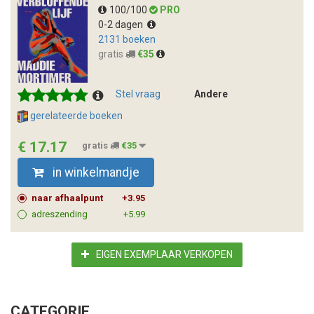
100/100
PRO
0-2 dagen
2131 boeken
gratis
€35
Stel vraag
Andere
gerelateerde boeken
€ 17.17
gratis
€35
in winkelmandje
naar afhaalpunt
+3.95
adreszending
+5.99
EIGEN EXEMPLAAR VERKOPEN
CATEGORIE