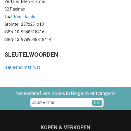
Vertaler: Ellen Hosmar
32 Paginas
Taal:
Nederlands
Grootte: 287x251x10
ISBN-10: 9048318416
ISBN-13: 9789048318414
SLEUTELWOORDEN
laat-eend-met-rust
Nieuwsbrief van Books in Belgium ontvangen?
GO!
KOPEN & VERKOPEN