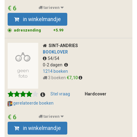
€ 6
tarieven
in winkelmandje
adreszending
+5.99
SINT-ANDRIES
BOOKLOVER
54/54
0-2 dagen
1214 boeken
3 boeken
€7,10
Stel vraag
Hardcover
gerelateerde boeken
€ 6
tarieven
in winkelmandje