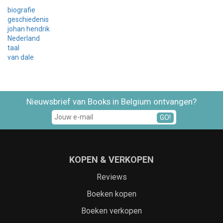
biografie
geschiedenis
johan hendrik
Nederland
taal
van dale
Nieuwsbrief van Books in Belgium ontvangen?
GO!
KOPEN & VERKOPEN
Reviews
Boeken kopen
Boeken verkopen