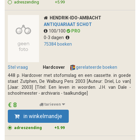
adreszending
+5.99
HENDRIK-IDO-AMBACHT
ANTIQUARIAAT SCHOT
100/100
PRO
0-3 dagen
75384 boeken
Stel vraag
Hardcover
gerelateerde boeken
448 p. Hardcover met stofomslag en een cassette. in goede
staat Zutphen, De Walburg Pers 2003 [Auteur: Driel, Lo van]
[Jaar: 2003] [Titel: Een leven in woorden. J.H. van Dale -
schoolmeester - archivaris - taalkundige]
€ 8
tarieven
in winkelmandje
adreszending
+5.99