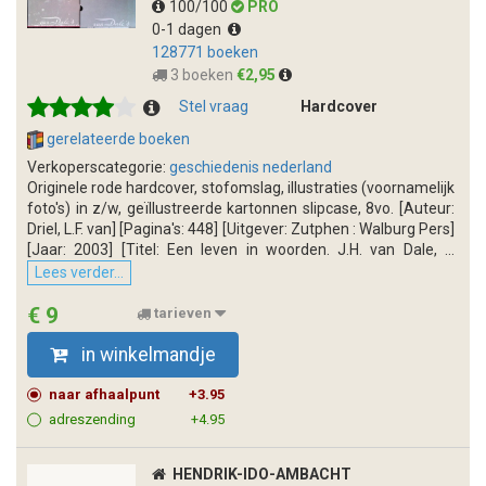
100/100
PRO
0-1 dagen
128771 boeken
3 boeken
€2,95
Stel vraag
Hardcover
gerelateerde boeken
Verkoperscategorie:
geschiedenis nederland
Originele rode hardcover, stofomslag, illustraties (voornamelijk
foto's) in z/w, geïllustreerde kartonnen slipcase, 8vo. [Auteur:
Driel, L.F. van] [Pagina's: 448] [Uitgever: Zutphen : Walburg Pers]
[Jaar: 2003] [Titel: Een leven in woorden. J.H. van Dale, ...
Lees verder...
€ 9
tarieven
in winkelmandje
naar afhaalpunt
+3.95
adreszending
+4.95
HENDRIK-IDO-AMBACHT