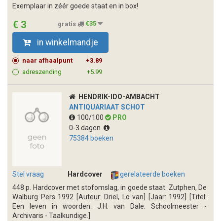
Exemplaar in zéér goede staat en in box!
€ 3
gratis
€35
in winkelmandje
naar afhaalpunt
+3.89
adreszending
+5.99
HENDRIK-IDO-AMBACHT
ANTIQUARIAAT SCHOT
100/100
PRO
0-3 dagen
75384 boeken
Stel vraag
Hardcover
gerelateerde boeken
448 p. Hardcover met stofomslag, in goede staat. Zutphen, De
Walburg Pers 1992 [Auteur: Driel, Lo van] [Jaar: 1992] [Titel:
Een leven in woorden. J.H. van Dale. Schoolmeester -
Archivaris - Taalkundige.]