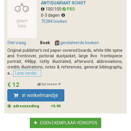
ANTIQUARIAAT SCHOT
100/100
PRO
0-3 dagen
75384 boeken
Stel vraag
Boek
gerelateerde boeken
Original publisher's red paper-covered boards, white title spine
and frontcover, pictorial dustjacket, large 8vo: frontispiece
portrait, 448pp. richly illustrated, afterword, abbreviations,
credits illustrations, notes & references, general bibliography,
a...
Lees verder...
€ 12
tarieven
in winkelmandje
adreszending
+5.99
EIGEN EXEMPLAAR VERKOPEN