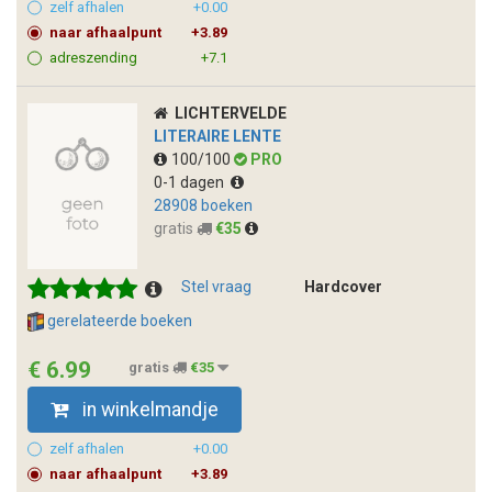
zelf afhalen
+0.00
naar afhaalpunt
+3.89
adreszending
+7.1
LICHTERVELDE
LITERAIRE LENTE
100/100
PRO
0-1 dagen
28908 boeken
gratis
€35
Stel vraag
Hardcover
gerelateerde boeken
€ 6.99
gratis
€35
in winkelmandje
zelf afhalen
+0.00
naar afhaalpunt
+3.89