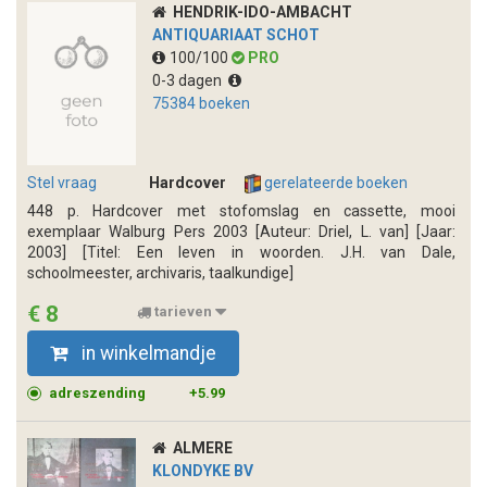
HENDRIK-IDO-AMBACHT
ANTIQUARIAAT SCHOT
100/100
PRO
0-3 dagen
75384 boeken
Stel vraag
Hardcover
gerelateerde boeken
448 p. Hardcover met stofomslag en cassette, mooi
exemplaar Walburg Pers 2003 [Auteur: Driel, L. van] [Jaar:
2003] [Titel: Een leven in woorden. J.H. van Dale,
schoolmeester, archivaris, taalkundige]
€ 8
tarieven
in winkelmandje
adreszending
+5.99
ALMERE
KLONDYKE BV