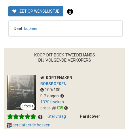
ZET OP WENSLIJSTJE
Deel:
kopieer
KOOP DIT BOEK TWEEDEHANDS
BIJ VOLGENDE VERKOPERS
KORTENAKEN
BOBSBOEKEN
100/100
0-2 dagen
1370 boeken
6 foto's
gratis
€35
Stel vraag
Hardcover
gerelateerde boeken