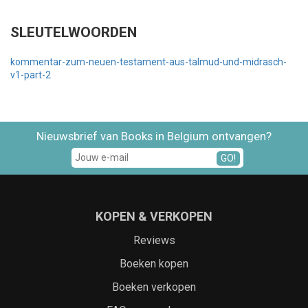
SLEUTELWOORDEN
kommentar-zum-neuen-testament-aus-talmud-und-midrasch-
v1-part-2
Nieuwsbrief van Books in Belgium ontvangen?
GO!
KOPEN & VERKOPEN
Reviews
Boeken kopen
Boeken verkopen