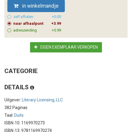
in winkelmandje
zelf afhalen
+0.00
naar afhaalpunt
+3.99
adreszending
+5.99
EIGEN EXEMPLAAR VERKOPEN
CATEGORIE
DETAILS
Uitgever:
Literary Licensing, LLC
382 Paginas
Taal:
Duits
ISBN-10: 1169970273
ISBN-13: 9781169970274