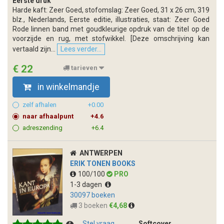
Eerste druk
Harde kaft: Zeer Goed, stofomslag: Zeer Goed, 31 x 26 cm, 319
blz., Nederlands, Eerste editie, illustraties, staat: Zeer Goed
Rode linnen band met goudkleurige opdruk van de titel op de
voorzijde en rug, met stofwikkel. [Deze omschrijving kan
vertaald zijn...
Lees verder...
€ 22
tarieven
in winkelmandje
zelf afhalen
+0.00
naar afhaalpunt
+4.6
adreszending
+6.4
ANTWERPEN
ERIK TONEN BOOKS
100/100
PRO
1-3 dagen
30097 boeken
3 boeken
€4,68
Stel vraag
Softcover