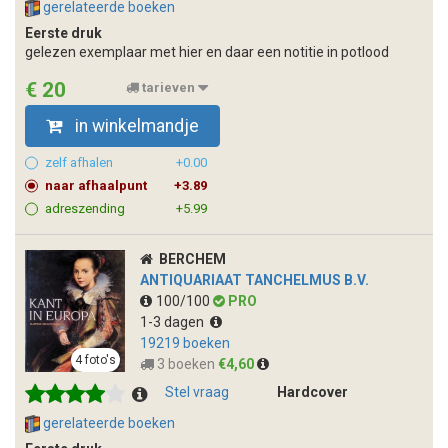
gerelateerde boeken
Eerste druk
gelezen exemplaar met hier en daar een notitie in potlood
€ 20
tarieven
in winkelmandje
zelf afhalen
+0.00
naar afhaalpunt
+3.89
adreszending
+5.99
BERCHEM
ANTIQUARIAAT TANCHELMUS B.V.
100/100
PRO
1-3 dagen
19219 boeken
4 foto's
3 boeken
€4,60
Stel vraag
Hardcover
gerelateerde boeken