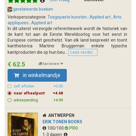
gerelateerde boeken
Verkoperscategorie:
Toegepaste kunsten ; Applied art ; Arts
appliquees ; Applied art
In dit uiterst verzorgde referentiewerk wordt de historiek van
de kant tot aan de Eerste Wereldoorlog voor het eerst in
Europese context geschetst. Van elk land bespreekt en toont
kanthistorica Martine Bruggeman enkele typische
kantproducten die op hun beu...
Lees verder...
€ 62.5
tarieven
in winkelmandje
zelf afhalen
+0.00
naar afhaalpunt
+4.68
adreszending
+4.99
ANTWERPEN
ERIK TONEN BOOKS
100/100
PRO
1-3 dagen