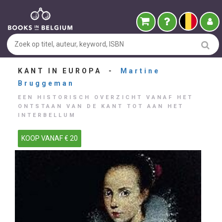
KANT IN EUROPA -
Martine
Bruggeman
EEN HISTORISCH OVERZICHT VANAF HET
ONTSTAAN VAN DE KANT TOT AAN HET
INTERBELLUM
KOOP VANAF € 20