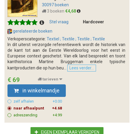
30097 boeken
3 boeken
€4,68
Stel vraag
Hardcover
gerelateerde boeken
Verkoperscategorie:
Textiel ; Textile ; Textile ; Textile
In dit uiterst verzorgde referentiewerk wordt de historiek van
de kant tot aan de Eerste Wereldoorlog voor het eerst in
Europese context geschetst. Van elk land bespreekt en toont
kanthistorica Martine Bruggeman enkele typische
kantproducten die op hun beu...
Lees verder...
€ 69
tarieven
in winkelmandje
zelf afhalen
+0.00
naar afhaalpunt
+4.68
adreszending
+4.99
EIGEN EXEMPLAAR VERKOPEN