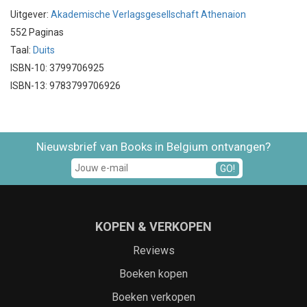
Uitgever:
Akademische Verlagsgesellschaft Athenaion
552 Paginas
Taal:
Duits
ISBN-10: 3799706925
ISBN-13: 9783799706926
Nieuwsbrief van Books in Belgium ontvangen?
GO!
KOPEN & VERKOPEN
Reviews
Boeken kopen
Boeken verkopen