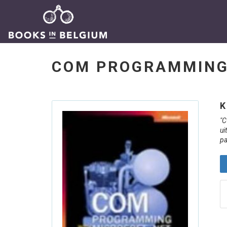
COM PROGRAMMING
K
"C
ui
pa