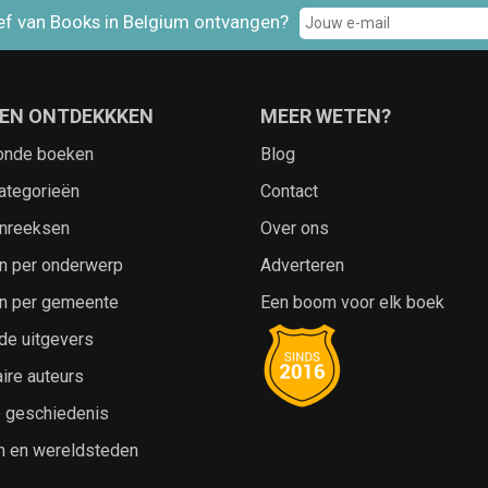
ef van Books in Belgium ontvangen?
EN ONTDEKKKEN
MEER WETEN?
onde boeken
Blog
ategorieën
Contact
nreeksen
Over ons
n per onderwerp
Adverteren
n per gemeente
Een boom voor elk boek
de uitgevers
ire auteurs
e geschiedenis
n en wereldsteden