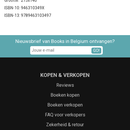
Grootte: 215x140
ISBN-10: 946310349X
ISBN-13: 9789463103497
Nieuwsbrief van Books in Belgium ontvangen?
GO!
KOPEN & VERKOPEN
Reviews
Boeken kopen
Boeken verkopen
FAQ voor verkopers
Zekerheid & retour