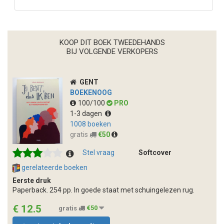
KOOP DIT BOEK TWEEDEHANDS
BIJ VOLGENDE VERKOPERS
GENT
BOEKENOOG
100/100
PRO
1-3 dagen
1008 boeken
gratis
€50
Stel vraag
Softcover
gerelateerde boeken
Eerste druk
Paperback. 254 pp. In goede staat met schuingelezen rug.
€ 12.5
gratis
€50