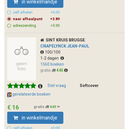
in winkelmandje
zelf afhalen
+0.00
naar afhaalpunt
+3.89
adreszending
+5.95
SINT KRUIS BRUGGE
CNAPELYNCK JEAN-PAUL
100/100
1-2 dagen
1560 boeken
gratis
€45
Stel vraag
Softcover
gerelateerde boeken
€ 16
gratis
€45
in winkelmandje
zelf afhalen
+0.00