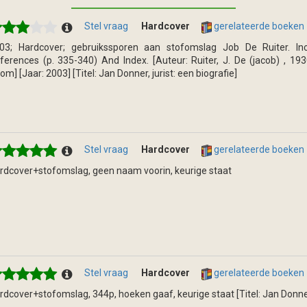
Stel vraag
Hardcover
gerelateerde boeken
03; Hardcover; gebruikssporen aan stofomslag Job De Ruiter. Incl
ferences (p. 335-340) And Index. [Auteur: Ruiter, J. De (jacob) , 1930]
om] [Jaar: 2003] [Titel: Jan Donner, jurist: een biografie]
Stel vraag
Hardcover
gerelateerde boeken
rdcover+stofomslag, geen naam voorin, keurige staat
Stel vraag
Hardcover
gerelateerde boeken
rdcover+stofomslag, 344p, hoeken gaaf, keurige staat [Titel: Jan Donne