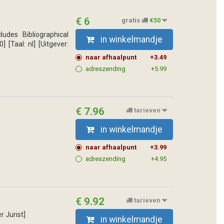
€ 6
gratis
€50
udes Bibliographical
in winkelmandje
 [Taal: nl] [Uitgever:
naar afhaalpunt
+3.49
adreszending
+5.99
€ 7.96
tarieven
in winkelmandje
naar afhaalpunt
+3.99
adreszending
+4.95
€ 9.92
tarieven
r Jurist]
in winkelmandje