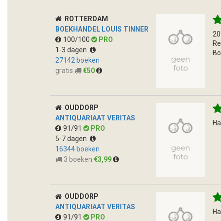
ROTTERDAM
BOEKHANDEL LOUIS TINNER
20
100/100
PRO
Re
1-3 dagen
Bo
27142 boeken
gratis
€50
OUDDORP
ANTIQUARIAAT VERITAS
Ha
91/91
PRO
5-7 dagen
16344 boeken
3 boeken
€3,99
OUDDORP
ANTIQUARIAAT VERITAS
Ha
91/91
PRO