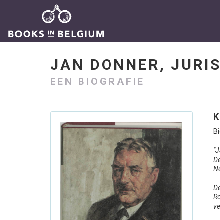
JAN DONNER, JURI
EEN BIOGRAFIE
K
Bi
"J
De
Ne
De
Ro
ve