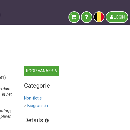
LOGIN
KOOP VANAF € 6
81).
Categorie
terdam.
 in het
Non-fictie
>
Biografisch
ddorp,
mplaren
Details