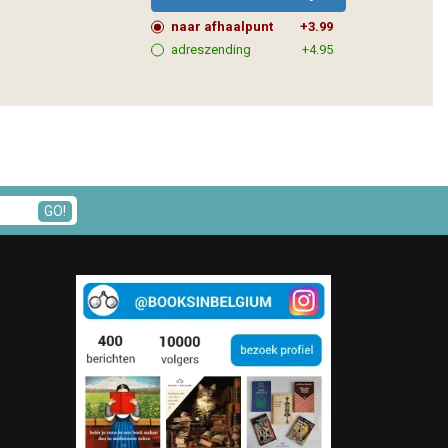
naar afhaalpunt
+3.99
adreszending
+4.95
GO!