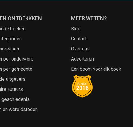
EN ONTDEKKKEN
MEER WETEN?
onde boeken
Blog
ategorieën
Contact
nreeksen
Over ons
n per onderwerp
Adverteren
n per gemeente
Een boom voor elk boek
de uitgevers
ire auteurs
e geschiedenis
n en wereldsteden