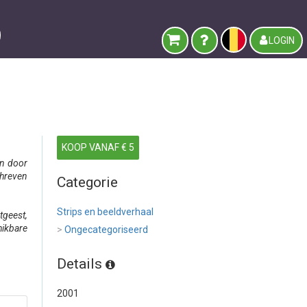
LOGIN
KOOP VANAF € 5
en door
chreven
Categorie
Strips en beeldverhaal
tgeest,
hikbare
>
Ongecategoriseerd
Details
2001