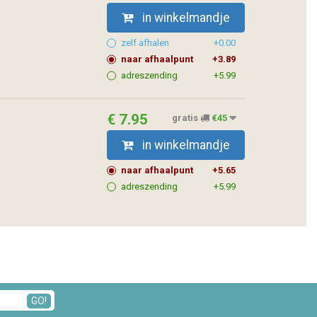
in winkelmandje
zelf afhalen
+0.00
naar afhaalpunt
+3.89
adreszending
+5.99
€ 7.95
gratis
€45
in winkelmandje
naar afhaalpunt
+5.65
adreszending
+5.99
GO!