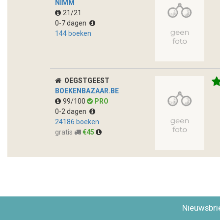
NIMM
21/21
0-7 dagen
144 boeken
OEGSTGEEST
BOEKENBAZAAR.BE
99/100
PRO
0-2 dagen
24186 boeken
gratis
€45
Nieuwsbri