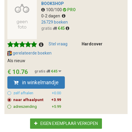
BOOKSHOP
100/100
PRO
0-2 dagen
26729 boeken
gratis
€45
Stel vraag
Hardcover
gerelateerde boeken
Als nieuw
€ 10.76
gratis
€45
in winkelmandje
zelf afhalen
+0.00
naar afhaalpunt
+3.99
adreszending
+5.99
EIGEN EXEMPLAAR VERKOPEN