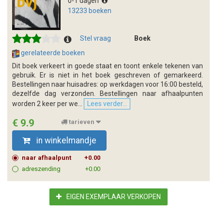
0-1 dagen
13233 boeken
Stel vraag
Boek
gerelateerde boeken
Dit boek verkeert in goede staat en toont enkele tekenen van
gebruik. Er is niet in het boek geschreven of gemarkeerd.
Bestellingen naar huisadres: op werkdagen voor 16:00 besteld,
dezelfde dag verzonden. Bestellingen naar afhaalpunten
worden 2 keer per we...
Lees verder...
€ 9.9
tarieven
in winkelmandje
naar afhaalpunt
+0.00
adreszending
+0.00
EIGEN EXEMPLAAR VERKOPEN