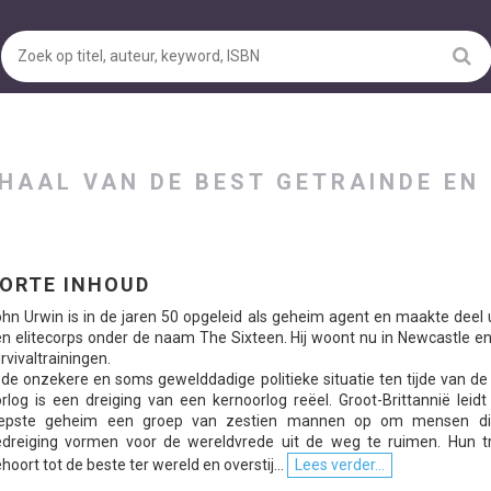
HAAL VAN DE BEST GETRAINDE EN
ORTE INHOUD
hn Urwin is in de jaren 50 opgeleid als geheim agent en maakte deel 
n elitecorps onder de naam The Sixteen. Hij woont nu in Newcastle e
rvivaltrainingen.
 de onzekere en soms gewelddadige politieke situatie ten tijde van d
rlog is een dreiging van een kernoorlog reëel. Groot-Brittannië leidt
iepste geheim een groep van zestien mannen op om mensen d
dreiging vormen voor de wereldvrede uit de weg te ruimen. Hun tr
hoort tot de beste ter wereld en overstij...
Lees verder...