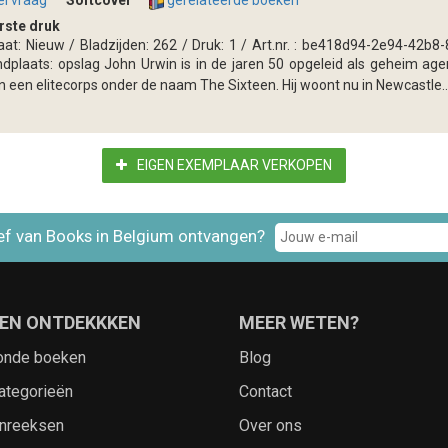
el vraag
Softcover
gerelateerde boeken
rste druk
aat: Nieuw / Bladzijden: 262 / Druk: 1 / Art.nr. : be418d94-2e94-42b
ndplaats: opslag John Urwin is in de jaren 50 opgeleid als geheim age
n een elitecorps onder de naam The Sixteen. Hij woont nu in Newcastle..
EIGEN EXEMPLAAR VERKOPEN
ef van Books in Belgium ontvangen?
EN ONTDEKKKEN
MEER WETEN?
onde boeken
Blog
ategorieën
Contact
nreeksen
Over ons