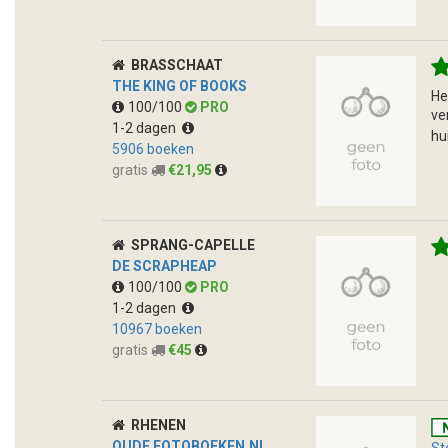
BRASSCHAAT
THE KING OF BOOKS
He
100/100
PRO
ve
1-2 dagen
hu
5906 boeken
gratis
€21,95
SPRANG-CAPELLE
DE SCRAPHEAP
100/100
PRO
1-2 dagen
10967 boeken
gratis
€45
RHENEN
OUDE FOTOBOEKEN.NL