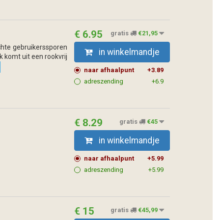
€ 6.95
gratis
€21,95
ichte gebruikerssporen
in winkelmandje
k komt uit een rookvrij
naar afhaalpunt
+3.89
adreszending
+6.9
€ 8.29
gratis
€45
in winkelmandje
naar afhaalpunt
+5.99
adreszending
+5.99
€ 15
gratis
€45,99