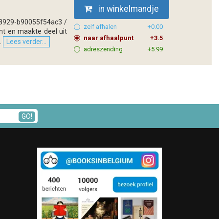
in winkelmandje
8-8929-b90055f54ac3 /
zelf afhalen
+0.00
nt en maakte deel uit
naar afhaalpunt
+3.5
.
Lees verder...
adreszending
+5.99
GO!