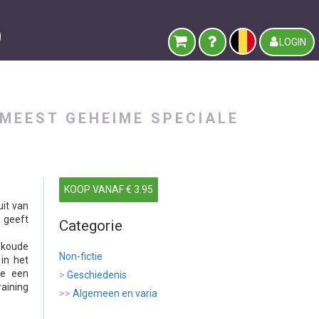
LOGIN
 MEEST GEHEIME SPECIALE
KOOP VANAF € 3.95
uit van
n geeft
Categorie
e koude
Non-fictie
 in het
ie een
>
Geschiedenis
aining
>>
Algemeen en varia