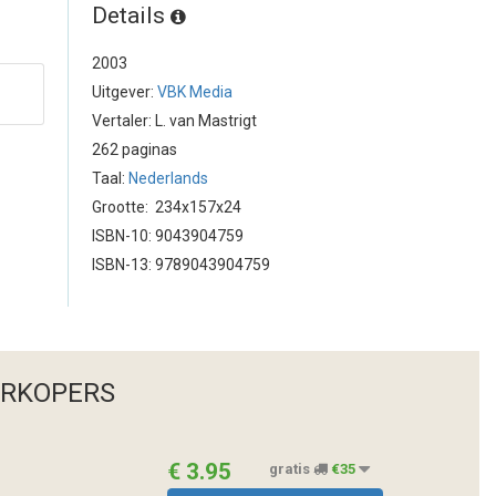
Details
2003
Uitgever:
VBK Media
Vertaler: L. van Mastrigt
262 paginas
Taal:
Nederlands
Grootte: 234x157x24
ISBN-10: 9043904759
ISBN-13: 9789043904759
ERKOPERS
€ 3.95
gratis
€35