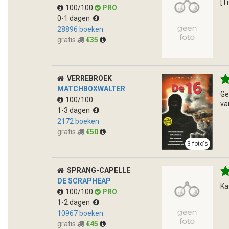
[Ti
100/100
PRO
0-1 dagen
28896 boeken
gratis
€35
VERREBROEK
MATCHBOXWALTER
Ge
100/100
va
1-3 dagen
2172 boeken
gratis
€50
3 foto's
SPRANG-CAPELLE
DE SCRAPHEAP
Ka
100/100
PRO
1-2 dagen
10967 boeken
gratis
€45