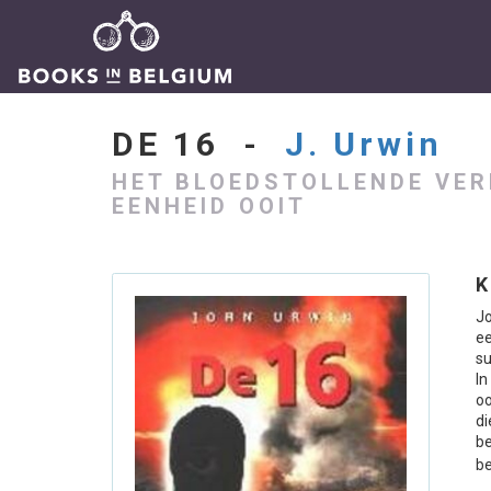
DE 16 -
J. Urwin
HET BLOEDSTOLLENDE VER
EENHEID OOIT
K
Jo
ee
su
In
oo
d
be
be