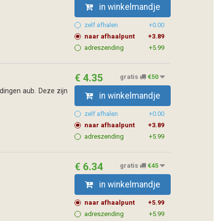
in winkelmandje
zelf afhalen
+0.00
naar afhaalpunt
+3.89
adreszending
+5.99
€ 4.35
gratis
€50
dingen aub. Deze zijn
in winkelmandje
zelf afhalen
+0.00
naar afhaalpunt
+3.89
adreszending
+5.99
€ 6.34
gratis
€45
in winkelmandje
naar afhaalpunt
+5.99
adreszending
+5.99