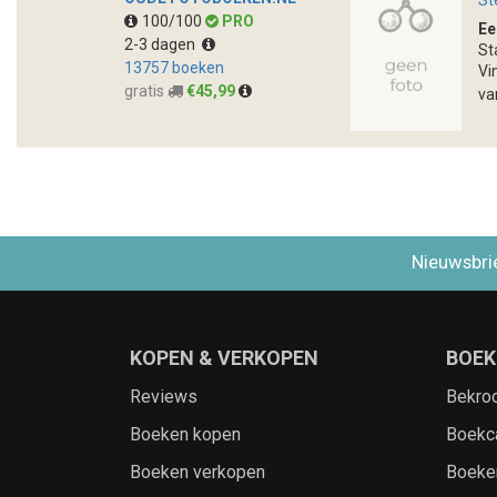
St
100/100
PRO
Ee
2-3 dagen
St
13757 boeken
Vi
gratis
€45,99
va
Nieuwsbri
KOPEN & VERKOPEN
BOEK
Reviews
Bekro
Boeken kopen
Boekc
Boeken verkopen
Boeke