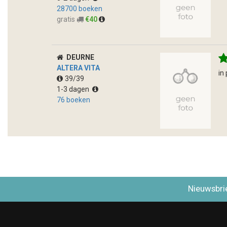
28700 boeken
gratis
€40
DEURNE
ALTERA VITA
in
39/39
1-3 dagen
76 boeken
Nieuwsbri