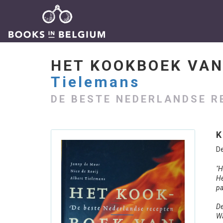
HET KOOKBOEK VA
Tielemans
DE BESTE NEDERLANDSE R
K
De
"H
He
pa
De
Wa