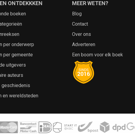
EN ONTDEKKKEN
MEER WETEN?
onde boeken
Blog
ategorieën
Contact
nreeksen
Over ons
n per onderwerp
Adverteren
n per gemeente
Een boom voor elk boek
de uitgevers
ire auteurs
e geschiedenis
n en wereldsteden