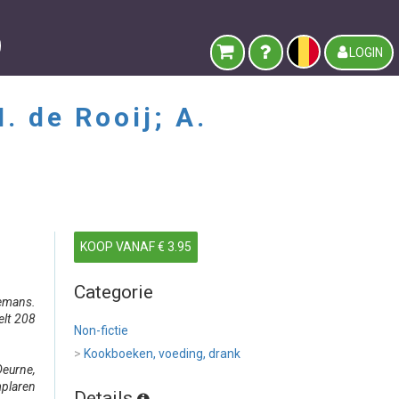
LOGIN
. de Rooij; A.
KOOP VANAF € 3.95
Categorie
lemans.
elt 208
Non-fictie
>
Kookboeken, voeding, drank
eurne,
mplaren
Details