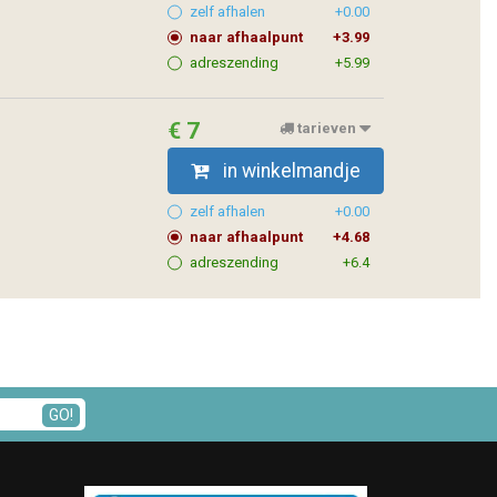
zelf afhalen
+0.00
naar afhaalpunt
+3.99
adreszending
+5.99
€ 7
tarieven
in winkelmandje
zelf afhalen
+0.00
naar afhaalpunt
+4.68
adreszending
+6.4
GO!