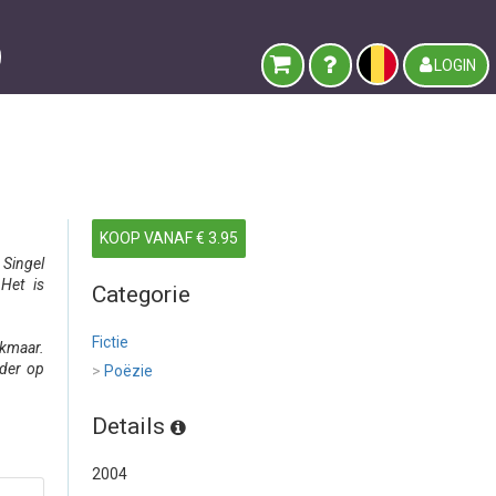
LOGIN
KOOP VANAF € 3.95
Singel
 Het is
Categorie
Fictie
kmaar.
rder op
>
Poëzie
Details
2004