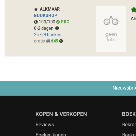
ALKMAAR
BOOKSHOP
Al
100/100
PRO
0-2 dagen
26729 boeken
gratis
€45
Nieuwsbri
KOPEN & VERKOPEN
BOEK
Reviews
Bekro
Boeken kopen
Boekc