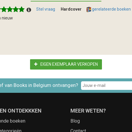
Stel vraag
Hardcover
gerelateerde boeken
s nieuw
EIGEN EXEMPLAAR VERKOPEN
ef van Books in Belgium ontvangen?
EN ONTDEKKKEN
MEER WETEN?
onde boeken
Blog
ategorieën
Contact