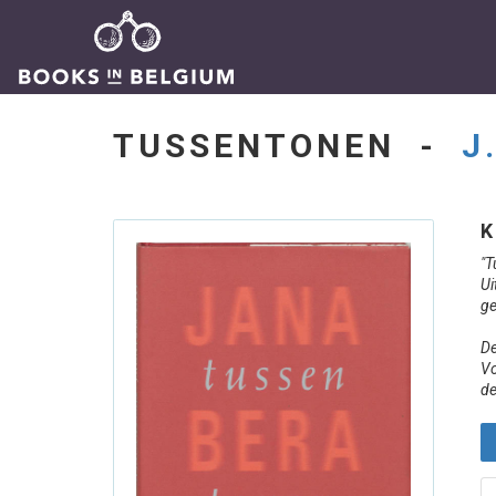
TUSSENTONEN -
J
K
"T
Ui
ge
De
Vo
de