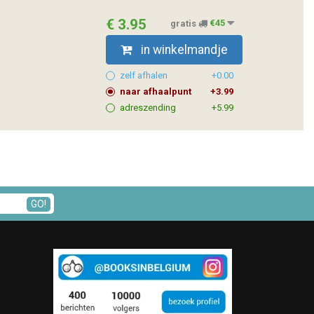
€ 3.95
gratis
€45
in winkelmandje
zelf afhalen
+0.00
naar afhaalpunt
+3.99
adreszending
+5.99
GO!