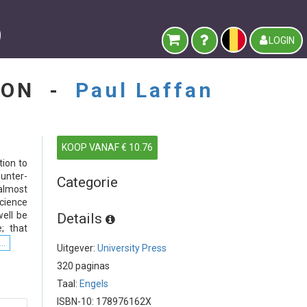
LOGIN
SION -
Paul Laffan
KOOP VANAF € 10.76
tion to
ounter-
Categorie
almost
science
ell be
Details
; that
..
Uitgever:
University Press
320 paginas
Taal:
Engels
ISBN-10: 178976162X