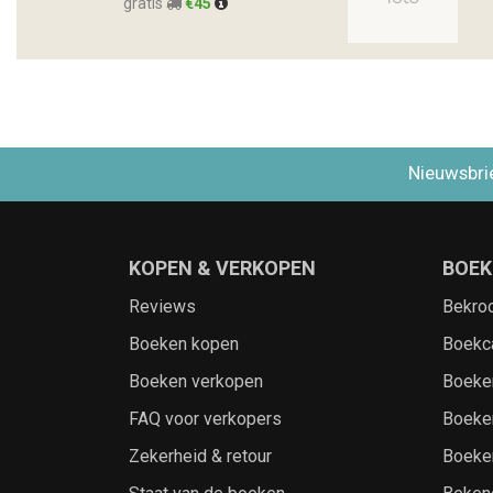
gratis
€45
Nieuwsbri
KOPEN & VERKOPEN
BOEK
Reviews
Bekro
Boeken kopen
Boekc
Boeken verkopen
Boeke
FAQ voor verkopers
Boeke
Zekerheid & retour
Boeke