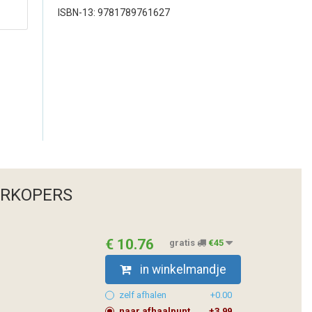
ISBN-13: 9781789761627
ERKOPERS
€ 10.76
gratis
€45
in winkelmandje
zelf afhalen
+0.00
naar afhaalpunt
+3.99