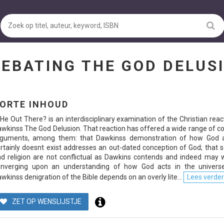
 DEBATING THE GOD DELU
ORTE INHOUD
 He Out There? is an interdisciplinary examination of the Christian reac
wkinss The God Delusion. That reaction has offered a wide range of c
rguments, among them: that Dawkinss demonstration of how God 
rtainly doesnt exist addresses an out-dated conception of God; that 
d religion are not conflictual as Dawkins contends and indeed may w
onverging upon an understanding of how God acts in the universe
wkinss denigration of the Bible depends on an overly lite...
Lees verder.
ZET OP WENSLIJSTJE