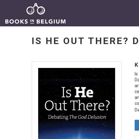
IS HE OUT THERE?
K
Is
Da
a
ce
an
c
Da