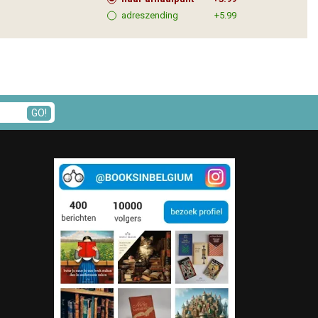
adreszending
+5.99
GO!