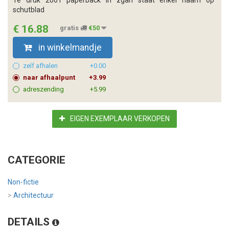
schutblad
€ 16.88
gratis
€50
in winkelmandje
zelf afhalen
+0.00
naar afhaalpunt
+3.99
adreszending
+5.99
EIGEN EXEMPLAAR VERKOPEN
CATEGORIE
Non-fictie
>
Architectuur
DETAILS