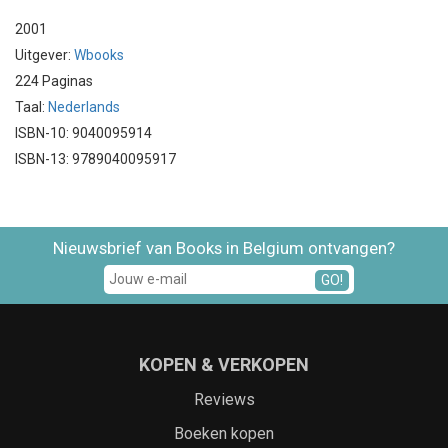
2001
Uitgever:
Wbooks
224 Paginas
Taal:
Nederlands
ISBN-10: 9040095914
ISBN-13: 9789040095917
Nieuwsbrief van Books in Belgium ontvangen?
GO!
KOPEN & VERKOPEN
Reviews
Boeken kopen