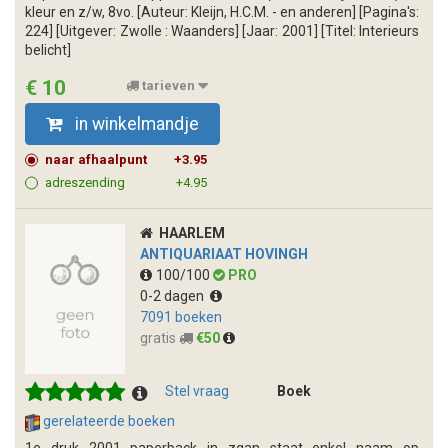
kleur en z/w, 8vo. [Auteur: Kleijn, H.C.M. - en anderen] [Pagina's:
224] [Uitgever: Zwolle : Waanders] [Jaar: 2001] [Titel: Interieurs
belicht]
€ 10
tarieven
in winkelmandje
naar afhaalpunt
+3.95
adreszending
+4.95
HAARLEM
ANTIQUARIAAT HOVINGH
100/100
PRO
0-2 dagen
7091 boeken
gratis
€50
Stel vraag
Boek
gerelateerde boeken
1e druk 2001 paperback in zgan staat enkel naam op