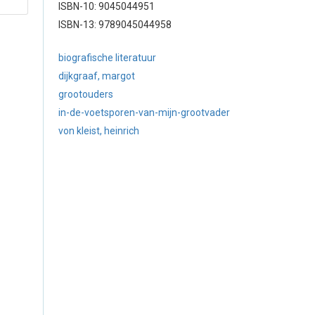
ISBN-10: 9045044951
ISBN-13: 9789045044958
biografische literatuur
dijkgraaf, margot
grootouders
in-de-voetsporen-van-mijn-grootvader
von kleist, heinrich