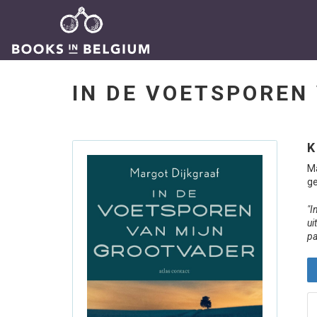
IN DE VOETSPOREN
K
Ma
ge
"I
ui
pa