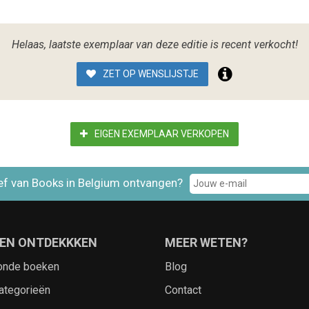
Helaas, laatste exemplaar van deze editie is recent verkocht!
ZET OP WENSLIJSTJE
EIGEN EXEMPLAAR VERKOPEN
ef van Books in Belgium ontvangen?
EN ONTDEKKKEN
MEER WETEN?
onde boeken
Blog
ategorieën
Contact