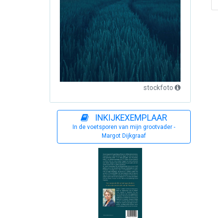
stockfoto
INKIJKEXEMPLAAR
In de voetsporen van mijn grootvader -
Margot Dijkgraaf