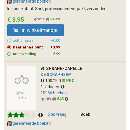
gerelateerde boeken
In goede staat. Snel, professioneel verpakt, verzonden.
€ 3.95
gratis
€40
in winkelmandje
zelf afhalen
+0.00
naar afhaalpunt
+3.99
adreszending
+5.99
SPRANG-CAPELLE
DE SCRAPHEAP
100/100
PRO
1-2 dagen
10966 boeken
gratis
€45
Stel vraag
Boek
gerelateerde boeken