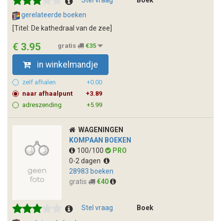
Stel vraag
Boek
gerelateerde boeken
[Titel: De kathedraal van de zee]
€ 3.95
gratis
€35
in winkelmandje
zelf afhalen
+0.00
naar afhaalpunt
+3.89
adreszending
+5.99
WAGENINGEN
KOMPAAN BOEKEN
100/100
PRO
0-2 dagen
28983 boeken
gratis
€40
Stel vraag
Boek