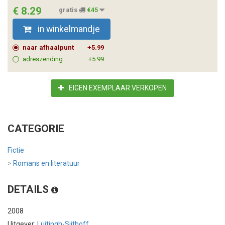
€ 8.29
gratis
€45
in winkelmandje
naar afhaalpunt
+5.99
adreszending
+5.99
EIGEN EXEMPLAAR VERKOPEN
CATEGORIE
Fictie
>
Romans en literatuur
DETAILS
2008
Uitgever:
Luitingh-Sijthoff