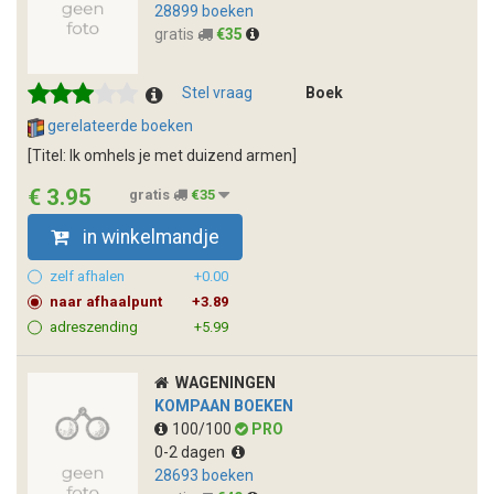
28899 boeken
gratis
€35
Stel vraag
Boek
gerelateerde boeken
[Titel: Ik omhels je met duizend armen]
€ 3.95
gratis
€35
in winkelmandje
zelf afhalen
+0.00
naar afhaalpunt
+3.89
adreszending
+5.99
WAGENINGEN
KOMPAAN BOEKEN
100/100
PRO
0-2 dagen
28693 boeken