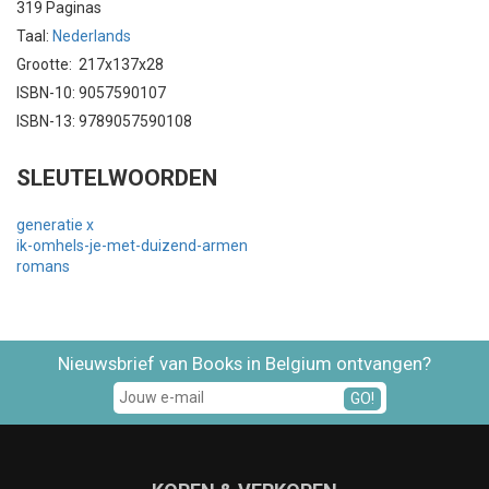
319 Paginas
Taal:
Nederlands
Grootte: 217x137x28
ISBN-10: 9057590107
ISBN-13: 9789057590108
SLEUTELWOORDEN
generatie x
ik-omhels-je-met-duizend-armen
romans
Nieuwsbrief van Books in Belgium ontvangen?
GO!