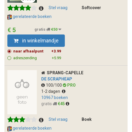
Stel vraag
Softcover
gerelateerde boeken
€ 5
gratis
€50
in winkelmandje
naar afhaalpunt
+3.99
adreszending
+5.99
SPRANG-CAPELLE
DE SCRAPHEAP
100/100
PRO
1-2 dagen
10967 boeken
gratis
€45
Stel vraag
Boek
gerelateerde boeken