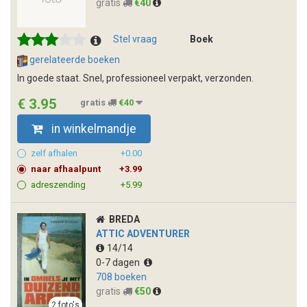
gratis
€40
Stel vraag
Boek
gerelateerde boeken
In goede staat. Snel, professioneel verpakt, verzonden.
€ 3.95
gratis
€40
in winkelmandje
zelf afhalen
+0.00
naar afhaalpunt
+3.99
adreszending
+5.99
BREDA
ATTIC ADVENTURER
14/14
0-7 dagen
708 boeken
gratis
€50
2 foto's