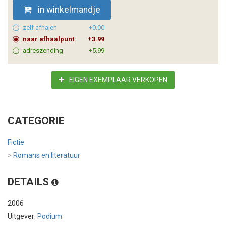
in winkelmandje
zelf afhalen
+0.00
naar afhaalpunt
+3.99
adreszending
+5.99
EIGEN EXEMPLAAR VERKOPEN
CATEGORIE
Fictie
>
Romans en literatuur
DETAILS
2006
Uitgever:
Podium