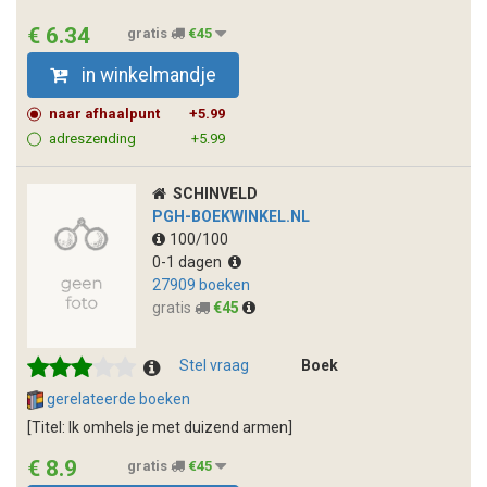
€ 6.34
gratis
€45
in winkelmandje
naar afhaalpunt
+5.99
adreszending
+5.99
SCHINVELD
PGH-BOEKWINKEL.NL
100/100
0-1 dagen
27909 boeken
gratis
€45
Stel vraag
Boek
gerelateerde boeken
[Titel: Ik omhels je met duizend armen]
€ 8.9
gratis
€45