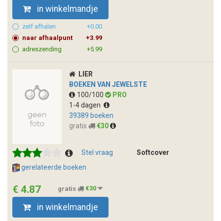
in winkelmandje
zelf afhalen
+0.00
naar afhaalpunt
+3.99
adreszending
+5.99
LIER
BOEKEN VAN JEWELSTE
100/100
PRO
1-4 dagen
39389 boeken
gratis
€30
Stel vraag
Softcover
gerelateerde boeken
€ 4.87
gratis
€30
in winkelmandje