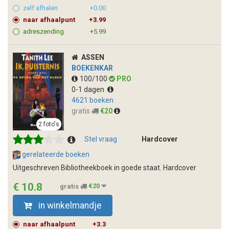
zelf afhalen
+0.00
naar afhaalpunt
+3.99
adreszending
+5.99
ASSEN
BOEKENKAR
100/100
PRO
0-1 dagen
4621 boeken
gratis
€20
2 foto's
Stel vraag
Hardcover
gerelateerde boeken
Uitgeschreven Bibliotheekboek in goede staat. Hardcover
€ 10.8
gratis
€20
in winkelmandje
naar afhaalpunt
+3.3