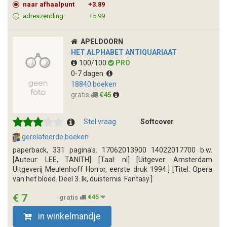
naar afhaalpunt
+3.89
adreszending
+5.99
APELDOORN
HET ALPHABET ANTIQUARIAAT
100/100
PRO
0-7 dagen
18840 boeken
gratis
€45
Stel vraag
Softcover
gerelateerde boeken
paperback, 331 pagina's. 17062013900 14022017700 b.w.
[Auteur: LEE, TANITH] [Taal: nl] [Uitgever: Amsterdam
Uitgeverij Meulenhoff Horror, eerste druk 1994.] [Titel: Opera
van het bloed. Deel 3. Ik, duisternis. Fantasy.]
€ 7
gratis
€45
in winkelmandje