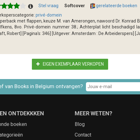
Stel vraag
Softcover
gerelateerde boeken
rkoperscategorie:
privé-domein
perback met flappen, keuze M. van Amerongen, nawoord Dr. Konrad 
lfkens, 8vo. Privé-domein nummer 38.; Achterplat licht beschadigd la
aft, Robert] [Pagina's: 346] [Uitgever: Amsterdam : De Arbeiderspers] [Ja
EIGEN EXEMPLAAR VERKOPEN
ef van Books in Belgium ontvangen?
EN ONTDEKKKEN
MEER WETEN?
onde boeken
Blog
ategorieën
Contact