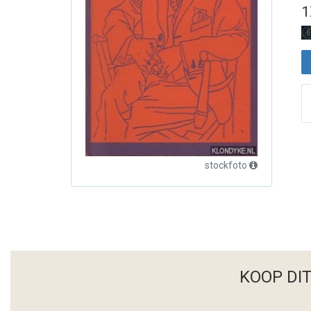
1
stockfoto
KOOP DI