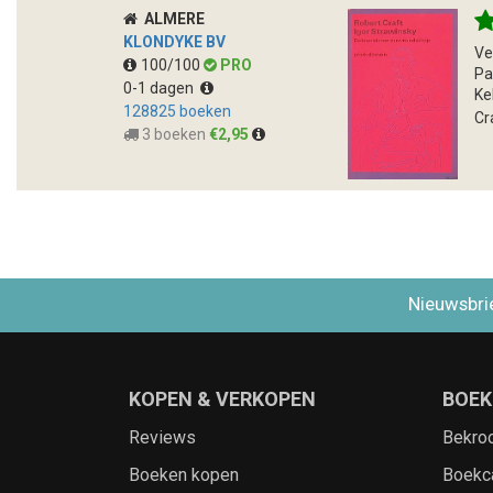
ALMERE
KLONDYKE BV
Ve
100/100
PRO
Pa
0-1 dagen
Ke
128825 boeken
Cr
3 boeken
€2,95
Nieuwsbri
KOPEN & VERKOPEN
BOEK
Reviews
Bekro
Boeken kopen
Boekc