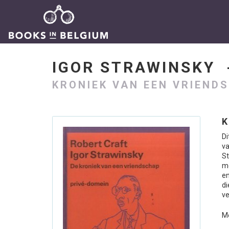
IGOR STRAWINSKY
KRONIEK VAN EEN VRIEND
K
Di
v
S
m
en
di
ve
Me