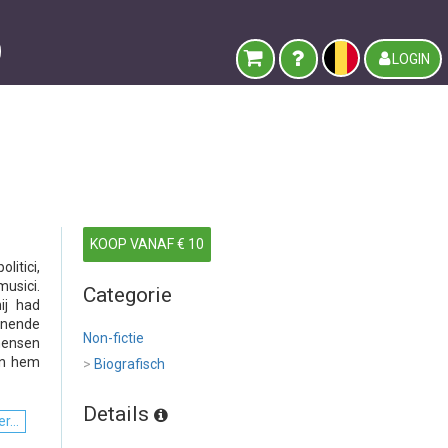
LOGIN
KOOP VANAF € 10
litici,
usici.
Categorie
ij had
enende
Non-fictie
mensen
an hem
>
Biografisch
Details
r...