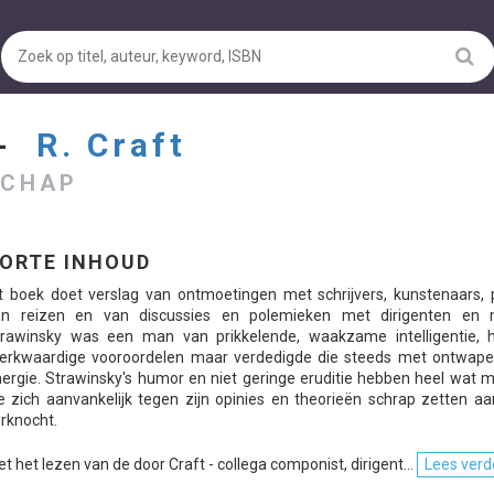
 -
R. Craft
SCHAP
ORTE INHOUD
t boek doet verslag van ontmoetingen met schrijvers, kunstenaars, po
an reizen en van discussies en polemieken met dirigenten en m
trawinsky was een man van prikkelende, waakzame intelligentie, h
erkwaardige vooroordelen maar verdedigde die steeds met ontwap
ergie. Strawinsky's humor en niet geringe eruditie hebben heel wat 
e zich aanvankelijk tegen zijn opinies en theorieën schrap zetten a
rknocht.
t het lezen van de door Craft - collega componist, dirigent...
Lees verde