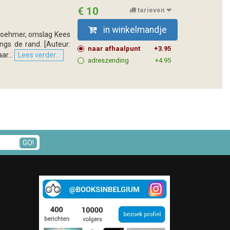
€ 10
tarieven
in winkelmandje
Boehmer, omslag Kees
ngs de rand. [Auteur:
naar afhaalpunt
+3.95
ar...
Lees verder...
adreszending
+4.95
GO!