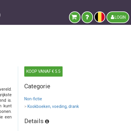
LOGIN
KOOP VANAF € 5.5
Categorie
wereld.
ijkste
Non-fictie
nd is.
n kunt
>
Kookboeken, voeding, drank
bonen.
ie een
Details