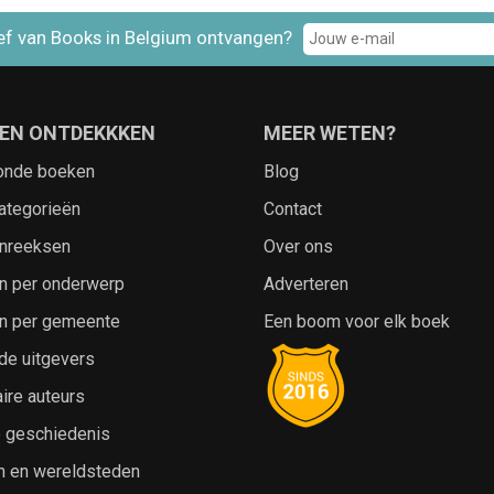
ef van Books in Belgium ontvangen?
EN ONTDEKKKEN
MEER WETEN?
onde boeken
Blog
ategorieën
Contact
nreeksen
Over ons
n per onderwerp
Adverteren
n per gemeente
Een boom voor elk boek
de uitgevers
ire auteurs
e geschiedenis
n en wereldsteden