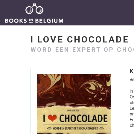
I LOVE CHOCOLAD
WORD EEN EXPERT OP CH
K
di
In
O
ch
L
on
En
ch