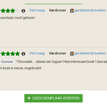
Stel vraag
Hardcover
gerelateerde boeken
euwstaat, nooit gelezen
Stel vraag
Hardcover
gerelateerde boeken
Curiosa
"Chocolade... steeds een topper! Heel interessant boek ! Aanrad
jn boek is nieuw, ongebruikt!
EIGEN EXEMPLAAR VERKOPEN