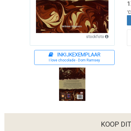
1
"C
stockfoto
INKIJKEXEMPLAAR
I love chocolade - Dom Ramsey
KOOP DI