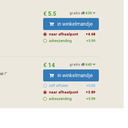
€ 5.5
gratis
€35
in winkelmandje
naar afhaalpunt
+4.68
adreszending
+5.99
€ 14
gratis
€45
er !"
in winkelmandje
zelf afhalen
+0.00
naar afhaalpunt
+3.89
adreszending
+5.99