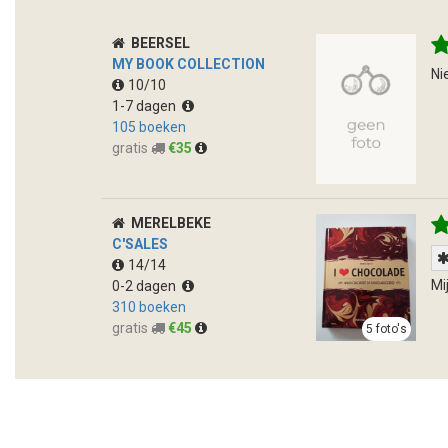
BEERSEL
MY BOOK COLLECTION
Ni
10/10
1-7 dagen
105 boeken
gratis
€35
MERELBEKE
C'SALES
14/14
Mi
0-2 dagen
310 boeken
gratis
€45
5 foto's