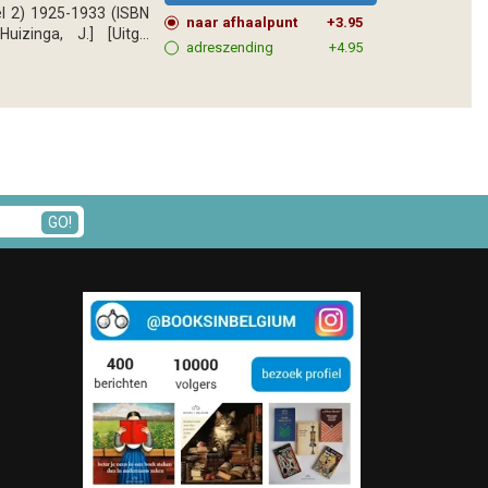
l 2) 1925-1933 (ISBN
naar afhaalpunt
+3.95
zinga, J.] [Uitg...
adreszending
+4.95
GO!