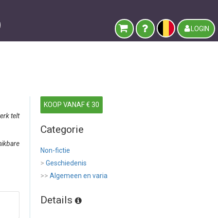
LOGIN
KOOP VANAF € 30
rk telt
Categorie
hikbare
Non-fictie
>
Geschiedenis
>>
Algemeen en varia
Details