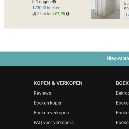
0-1 dagen
55
123000 boeken
90
3 boeken
€2,95
L
Nieuwsbri
KOPEN & VERKOPEN
BOEK
Reviews
Bekro
Boeken kopen
Boekc
Boeken verkopen
Boeke
FAQ voor verkopers
Boeke