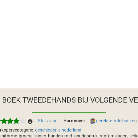
T BOEK TWEEDEHANDS
BIJ VOLGENDE V
Stel vraag
Hardcover
gerelateerde boeken
rkoperscategorie:
geschiedenis nederland
uniforme groene linnen banden met goudopdruk, stofomslagen, enkele