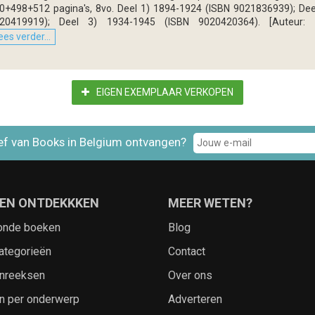
0+498+512 pagina's, 8vo. Deel 1) 1894-1924 (ISBN 9021836939); Dee
20419919); Deel 3) 1934-1945 (ISBN 9020420364). [Auteur: Hui
ees verder...
EIGEN EXEMPLAAR VERKOPEN
ef van Books in Belgium ontvangen?
EN ONTDEKKKEN
MEER WETEN?
onde boeken
Blog
ategorieën
Contact
nreeksen
Over ons
n per onderwerp
Adverteren