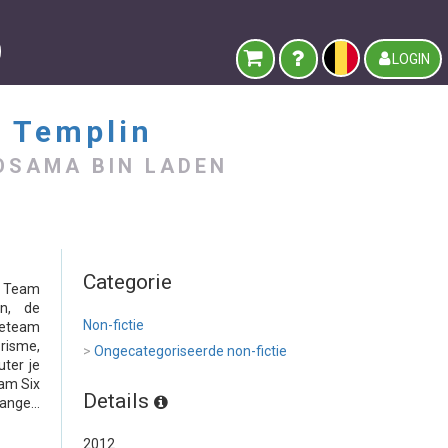
LOGIN
n Templin
 OSAMA BIN LADEN
Categorie
L Team
n, de
Non-fictie
teteam
risme,
>
Ongecategoriseerde non-fictie
uter je
eam Six
Details
ange...
2012