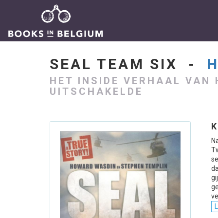
SEAL TEAM SIX -
H
HET INSIDE VERHAAL VAN 
UITSCHAKELDE
K
Na
T
se
d
gi
ge
ve
L