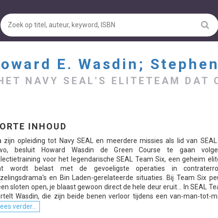
oward E. Wasdin; Stephe
HET NAVY SEAL'S ELITETEAM DAT
ORTE INHOUD
 zijn opleiding tot Navy SEAL en meerdere missies als lid van SEA
wo, besluit Howard Wasdin de Green Course te gaan volge
lectietraining voor het legendarische SEAL Team Six, een geheim eli
at wordt belast met de gevoeligste operaties in contraterro
jzelingsdrama's en Bin Laden-gerelateerde situaties. Bij Team Six pe
en sloten open, je blaast gewoon direct de hele deur eruit... In SEAL T
rtelt Wasdin, die zijn beide benen verloor tijdens een van-man-tot-m
ees verder...