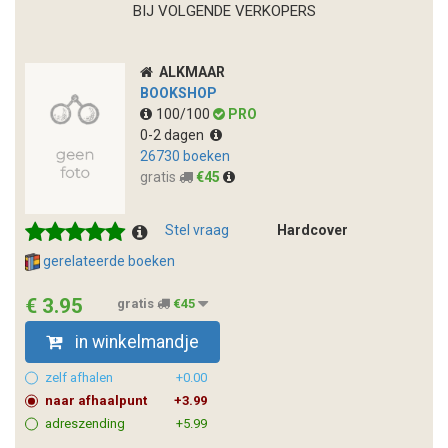
BIJ VOLGENDE VERKOPERS
ALKMAAR
BOOKSHOP
100/100
PRO
0-2 dagen
26730 boeken
gratis
€45
Stel vraag
Hardcover
gerelateerde boeken
€ 3.95
gratis
€45
in winkelmandje
zelf afhalen
+0.00
naar afhaalpunt
+3.99
adreszending
+5.99