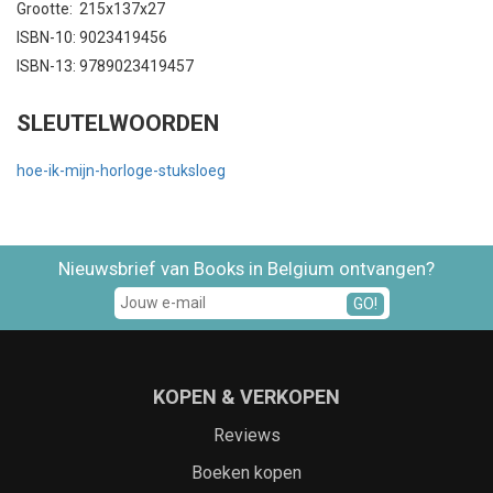
Grootte: 215x137x27
ISBN-10: 9023419456
ISBN-13: 9789023419457
SLEUTELWOORDEN
hoe-ik-mijn-horloge-stuksloeg
Nieuwsbrief van Books in Belgium ontvangen?
GO!
KOPEN & VERKOPEN
Reviews
Boeken kopen