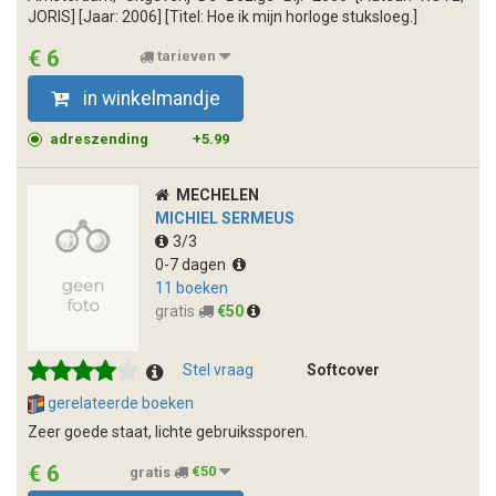
JORIS] [Jaar: 2006] [Titel: Hoe ik mijn horloge stuksloeg.]
€ 6
tarieven
in winkelmandje
adreszending
+5.99
MECHELEN
MICHIEL SERMEUS
3/3
0-7 dagen
11 boeken
gratis
€50
Stel vraag
Softcover
gerelateerde boeken
Zeer goede staat, lichte gebruikssporen.
€ 6
gratis
€50