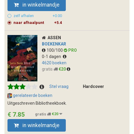
in winkelmandje
zelf afhalen
+0.00
naar afhaalpunt
+5.4
ASSEN
BOEKENKAR
100/100
PRO
0-1 dagen
4620 boeken
gratis
€20
Stel vraag
Hardcover
gerelateerde boeken
Uitgeschreven Bibliotheekboek.
€ 7.85
gratis
€20
in winkelmandje