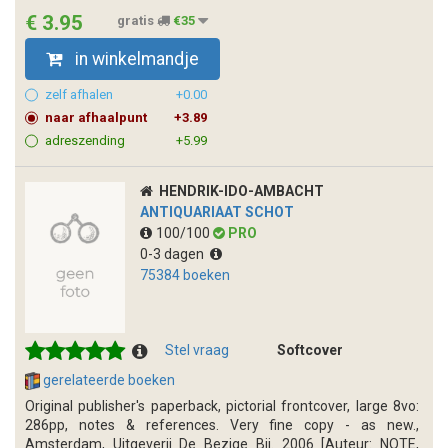
€ 3.95
gratis
€35
in winkelmandje
zelf afhalen
+0.00
naar afhaalpunt
+3.89
adreszending
+5.99
HENDRIK-IDO-AMBACHT
ANTIQUARIAAT SCHOT
100/100
PRO
0-3 dagen
75384 boeken
Stel vraag
Softcover
gerelateerde boeken
Original publisher's paperback, pictorial frontcover, large 8vo:
286pp, notes & references. Very fine copy - as new.,
Amsterdam, Uitgeverij De Bezige Bij. 2006 [Auteur: NOTE,