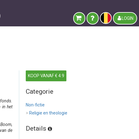
LOGIN
KOOP VANAF € 4.9
Categorie
sfonds.
Non-fictie
 in het
>
Religie en theologie
 Boom,
Details
 van de