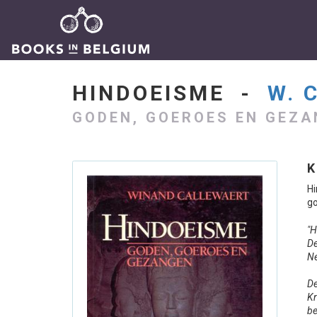
HINDOEISME -
W. 
GODEN, GOEROES EN GEZ
K
H
g
"H
De
Ne
D
Kr
be