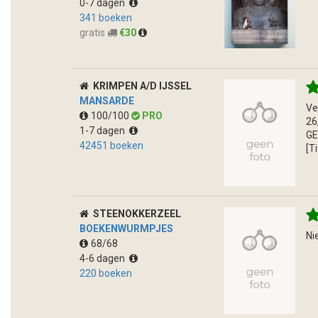
0-7 dagen
341 boeken
gratis
€30
KRIMPEN A/D IJSSEL
MANSARDE
Ve
100/100
PRO
26
1-7 dagen
GE
42451 boeken
[T
STEENOKKERZEEL
BOEKENWURMPJES
Ni
68/68
4-6 dagen
220 boeken