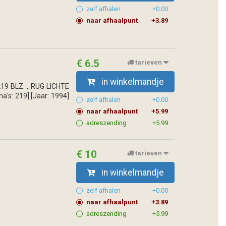
zelf afhalen
+0.00
naar afhaalpunt
+3.89
€ 6.5
tarieven
in winkelmandje
9 BLZ. , RUG LICHTE
: 219] [Jaar: 1994]
zelf afhalen
+0.00
naar afhaalpunt
+5.99
adreszending
+5.99
€ 10
tarieven
in winkelmandje
zelf afhalen
+0.00
naar afhaalpunt
+3.89
adreszending
+5.99