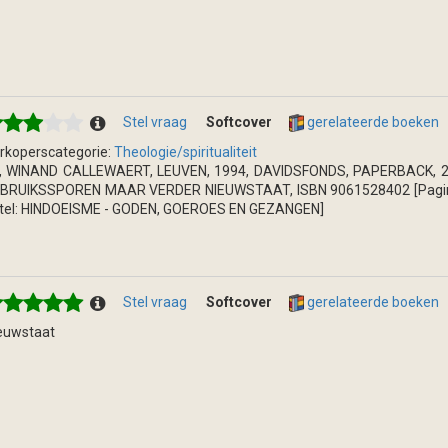
Stel vraag
Softcover
gerelateerde boeken
rkoperscategorie:
Theologie/spiritualiteit
, WINAND CALLEWAERT, LEUVEN, 1994, DAVIDSFONDS, PAPERBACK, 21
BRUIKSSPOREN MAAR VERDER NIEUWSTAAT, ISBN 9061528402 [Pagina's
itel: HINDOEISME - GODEN, GOEROES EN GEZANGEN]
Stel vraag
Softcover
gerelateerde boeken
euwstaat