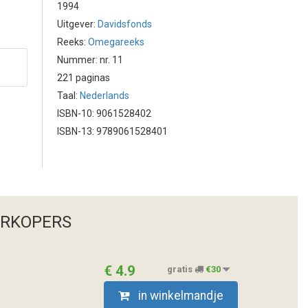
1994
Uitgever:
Davidsfonds
Reeks:
Omegareeks
Nummer: nr. 11
221 paginas
Taal:
Nederlands
ISBN-10: 9061528402
ISBN-13: 9789061528401
ERKOPERS
€ 4.9
gratis
€30
in winkelmandje