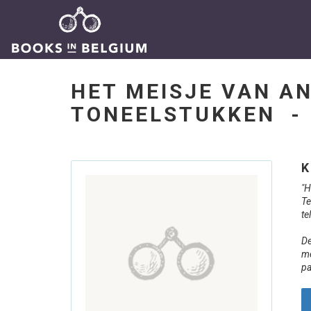
HET MEISJE VAN A
TONEELSTUKKEN 
K
"H
Te
te
De
me
pa