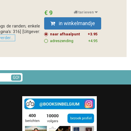
€ 9
tarieven
in winkelmandje
angs de randen; enkele
ina's: 316] [Uitgever:
naar afhaalpunt
+3.95
erder...
adreszending
+4.95
GO!