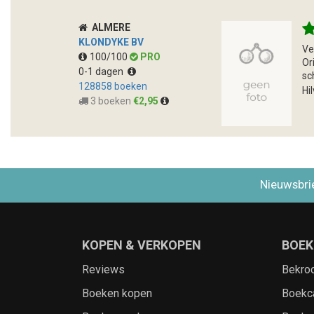
ALMERE
KLONDYKE BV
Ve
100/100
PRO
Or
0-1 dagen
sc
128858 boeken
Hi
3 boeken
€2,95
Nieuwsbri
KOPEN & VERKOPEN
BOEK
Reviews
Bekro
Boeken kopen
Boekc