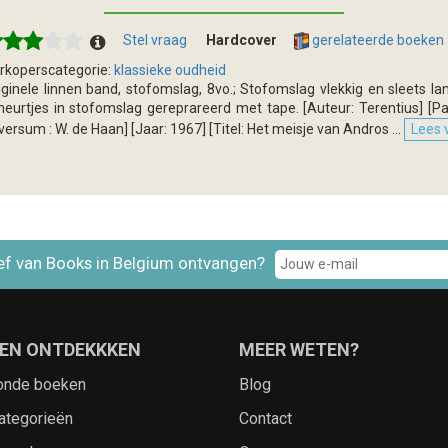
Stel vraag
Hardcover
gerelateerde boeken
rkoperscategorie:
klassieke oudheid
iginele linnen band, stofomslag, 8vo.; Stofomslag vlekkig en sleets l
heurtjes in stofomslag gereprareerd met tape. [Auteur: Terentius] [Pag
lversum : W. de Haan] [Jaar: 1967] [Titel: Het meisje van Andros ...
Lees v
ef van Books in Belgium ontvangen?
EN ONTDEKKKEN
MEER WETEN?
onde boeken
Blog
ategorieën
Contact