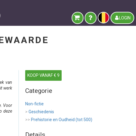
LOGIN
BEWAARDE
KOOP VANAF € 9
oek van
it werk
Categorie
Non-fictie
e. Voor
op deze
>
Geschiedenis
>>
Prehistorie en Oudheid (tot 500)
Details