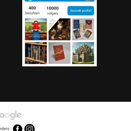
eders
-