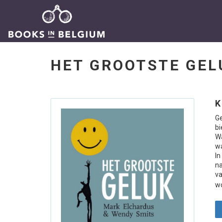
HET GROOTSTE GE
K
Ge
bi
W
wa
In
na
va
wo