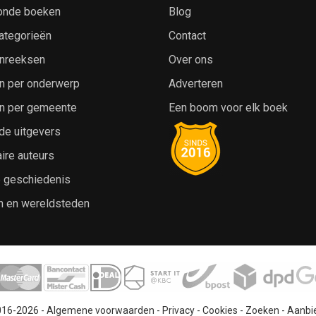
onde boeken
Blog
ategorieën
Contact
nreeksen
Over ons
n per onderwerp
Adverteren
n per gemeente
Een boom voor elk boek
de uitgevers
ire auteurs
e geschiedenis
n en wereldsteden
016-2026 -
Algemene voorwaarden
-
Privacy
-
Cookies
-
Zoeken
-
Aanbi