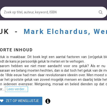
LUK -
Mark Elchardus, We
ORTE INHOUD
luk is maakbaar. Dit boek legt een aantal factoren van (on)geluk bl
edt de kans je persoonlijk geluk te meten en te verhogen.
aarom hebben we niet meer aandacht voor ons geluk? Als er nu i
araan we belang moeten hechten, dan is dat toch het geluk van de m
 de 18de eeuw had men daar revolutionaire ideeën over. Men moest s
ar het grootste geluk van zoveel mogelijk mensen en daarbij telde he
n iedereen evenzeer. Wetgeving, moraal en beleid dienden op dat d
r...
Lees verder...
ZET OP WENSLIJSTJE