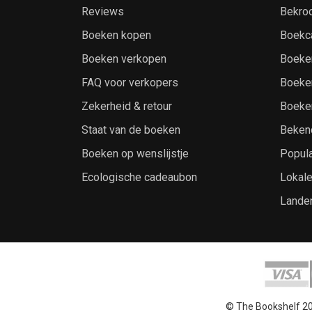
Reviews
Bekro
Boeken kopen
Boekc
Boeken verkopen
Boeke
FAQ voor verkopers
Boeke
Zekerheid & retour
Boeke
Staat van de boeken
Beken
Boeken op wenslijstje
Popula
Ecologische cadeaubon
Lokal
Lande
© The Bookshelf 2