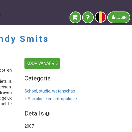
LOGIN
ndy Smits
KOOP VANAF € 5
oot en
Categorie
ets is
ensen.
School, studie, wetenschap
treven
t geluk
>
Sociologie en antropologie
oel te
Details
2007