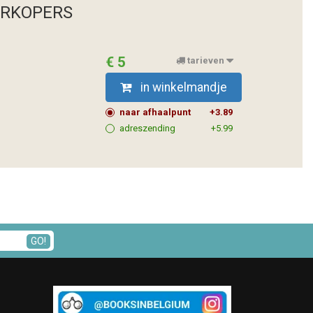
ERKOPERS
€ 5
tarieven
in winkelmandje
naar afhaalpunt
+3.89
adreszending
+5.99
GO!