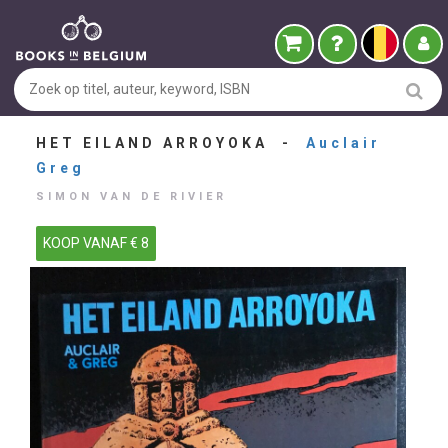
HET EILAND ARROYOKA -
Auclair
Greg
SIMON VAN DE RIVIER
KOOP VANAF € 8