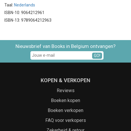
Taal:
Nederlands
ISBN-10: 9064212961
ISBN-13: 9789064212963
Nieuwsbrief van Books in Belgium ontvangen?
GO!
KOPEN & VERKOPEN
Reviews
Boeken kopen
Boeken verkopen
FAQ voor verkopers
Zekerheid & retour