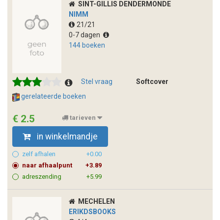
SINT-GILLIS DENDERMONDE
NIMM
21/21
0-7 dagen
144 boeken
Stel vraag
Softcover
gerelateerde boeken
€ 2.5
tarieven
in winkelmandje
zelf afhalen
+0.00
naar afhaalpunt
+3.89
adreszending
+5.99
MECHELEN
ERIKDSBOOKS