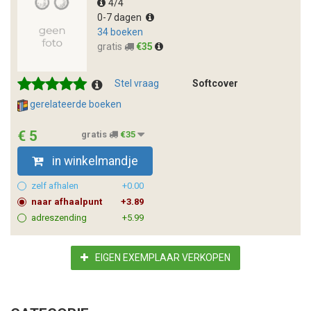
4/4
0-7 dagen
34 boeken
gratis
€35
Stel vraag
Softcover
gerelateerde boeken
€ 5
gratis
€35
in winkelmandje
zelf afhalen
+0.00
naar afhaalpunt
+3.89
adreszending
+5.99
EIGEN EXEMPLAAR VERKOPEN