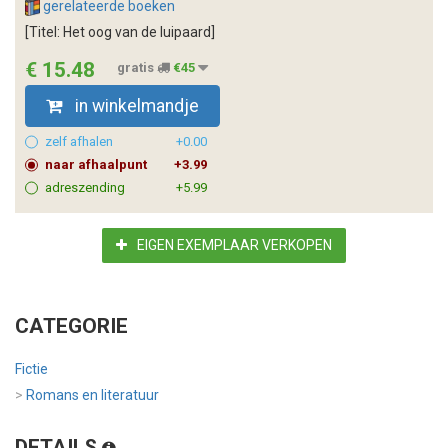
gerelateerde boeken
[Titel: Het oog van de luipaard]
€ 15.48
gratis
€45
in winkelmandje
zelf afhalen
+0.00
naar afhaalpunt
+3.99
adreszending
+5.99
EIGEN EXEMPLAAR VERKOPEN
CATEGORIE
Fictie
>
Romans en literatuur
DETAILS