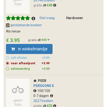
26748 boeken
gratis
€45
Stel vraag
Hardcover
gerelateerde boeken
Als nieuw
€ 3.95
gratis
€45
in winkelmandje
zelf afhalen
+0.00
naar afhaalpunt
+3.99
adreszending
+5.99
PEER
PERSOONS E
100/100
0-7 dagen
2627 boeken
gratis
€35