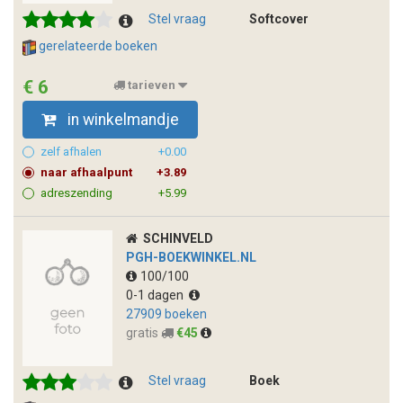
Stel vraag
Softcover
gerelateerde boeken
€ 6
tarieven
in winkelmandje
zelf afhalen
+0.00
naar afhaalpunt
+3.89
adreszending
+5.99
SCHINVELD
PGH-BOEKWINKEL.NL
100/100
0-1 dagen
27909 boeken
gratis
€45
Stel vraag
Boek