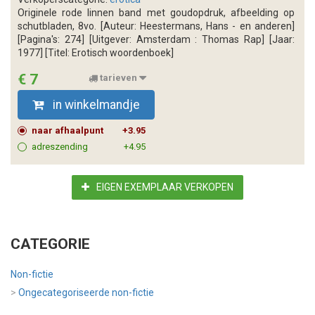
Originele rode linnen band met goudopdruk, afbeelding op
schutbladen, 8vo. [Auteur: Heestermans, Hans - en anderen]
[Pagina's: 274] [Uitgever: Amsterdam : Thomas Rap] [Jaar:
1977] [Titel: Erotisch woordenboek]
€ 7
tarieven
in winkelmandje
naar afhaalpunt
+3.95
adreszending
+4.95
EIGEN EXEMPLAAR VERKOPEN
CATEGORIE
Non-fictie
>
Ongecategoriseerde non-fictie