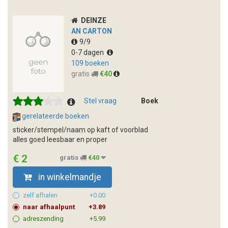
DEINZE
AN CARTON
9/9
0-7 dagen
109 boeken
gratis
€40
Stel vraag
Boek
gerelateerde boeken
sticker/stempel/naam op kaft of voorblad
alles goed leesbaar en proper
€ 2
gratis
€40
in winkelmandje
zelf afhalen
+0.00
naar afhaalpunt
+3.89
adreszending
+5.99