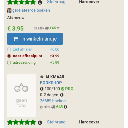
Stel vraag
Hardcover
gerelateerde boeken
Als nieuw
€ 3.95
gratis
€45
in winkelmandje
zelf afhalen
+0.00
naar afhaalpunt
+3.99
adreszending
+5.99
ALKMAAR
BOOKSHOP
100/100
PRO
0-2 dagen
26689 boeken
gratis
€45
Stel vraag
Hardcover