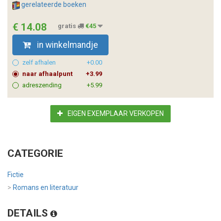
gerelateerde boeken
€ 14.08
gratis
€45
in winkelmandje
zelf afhalen
+0.00
naar afhaalpunt
+3.99
adreszending
+5.99
EIGEN EXEMPLAAR VERKOPEN
CATEGORIE
Fictie
>
Romans en literatuur
DETAILS