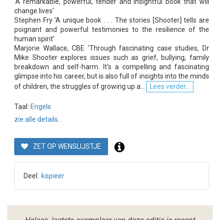
'A remarkable, powerful, tender and insightful book that will
change lives'
Stephen Fry 'A unique book . . . The stories [Shooter] tells are
poignant and powerful testimonies to the resilience of the
human spirit'
Marjorie Wallace, CBE 'Through fascinating case studies, Dr
Mike Shooter explores issues such as grief, bullying, family
breakdown and self-harm. It's a compelling and fascinating
glimpse into his career, but is also full of insights into the minds
of children, the struggles of growing up a...
Lees verder...
Taal:
Engels
zie alle details...
ZET OP WENSLIJSTJE
Deel:
kopieer