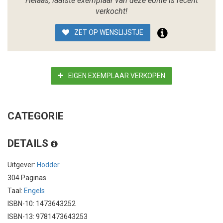
Helaas, laatste exemplaar van deze editie is recent
verkocht!
ZET OP WENSLIJSTJE
EIGEN EXEMPLAAR VERKOPEN
CATEGORIE
DETAILS
Uitgever:
Hodder
304 Paginas
Taal:
Engels
ISBN-10: 1473643252
ISBN-13: 9781473643253