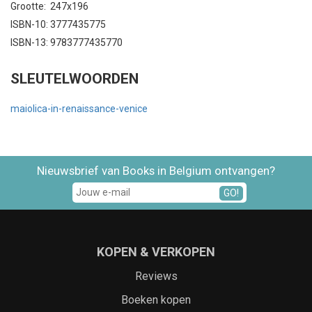
Grootte: 247x196
ISBN-10: 3777435775
ISBN-13: 9783777435770
SLEUTELWOORDEN
maiolica-in-renaissance-venice
Nieuwsbrief van Books in Belgium ontvangen?
GO!
KOPEN & VERKOPEN
Reviews
Boeken kopen