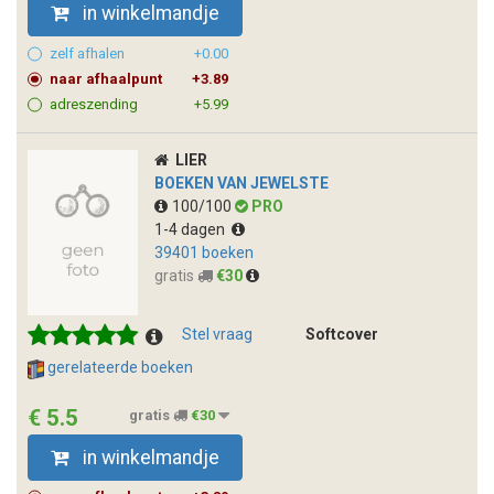
in winkelmandje
zelf afhalen
+0.00
naar afhaalpunt
+3.89
adreszending
+5.99
LIER
BOEKEN VAN JEWELSTE
100/100
PRO
1-4 dagen
39401 boeken
gratis
€30
Stel vraag
Softcover
gerelateerde boeken
€ 5.5
gratis
€30
in winkelmandje