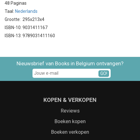
48 Paginas
Taal:
Nederlands
Grootte: 295x213x4
ISBN-10: 9031411167
ISBN-13: 9789031411160
Nieuwsbrief van Books in Belgium ontvangen?
GO!
KOPEN & VERKOPEN
Reviews
Boeken kopen
Boeken verkopen