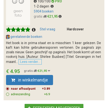
100/100
PRO
1-2 dagen
5904 boeken
gratis
€21,95
Stel vraag
Hardcover
gerelateerde boeken
Het boek is in prima staat en is misschien 1 keer gelezen. De
kaft kan lichte gebruikerssporen vertonen. De pagina's zijn
zoals nieuw. Geen geschrijf op pagina's. Het boek komt uit een
rookvrij huis. [Auteur: Shirlee Busbee] [Titel: Gevangen in het
maanl...
Lees verder...
€ 4.95
gratis
€21,95
in winkelmandje
naar afhaalpunt
+3.89
adreszending
+6.9