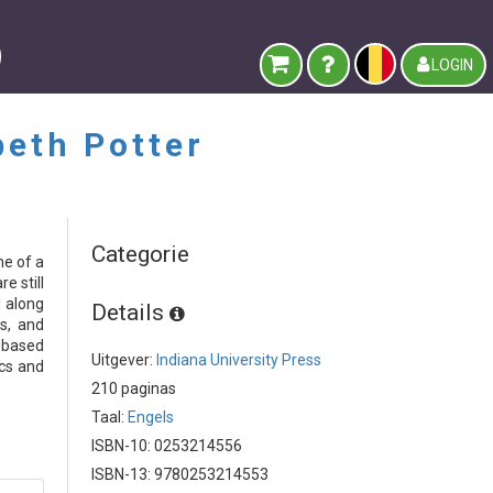
LOGIN
beth Potter
Categorie
me of a
e still
d along
Details
ns, and
 based
Uitgever:
Indiana University Press
ics and
210 paginas
Taal:
Engels
ISBN-10: 0253214556
ISBN-13: 9780253214553