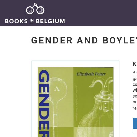
GENDER AND BOYLE
K
Bo
ga
co
wi
so
on
re