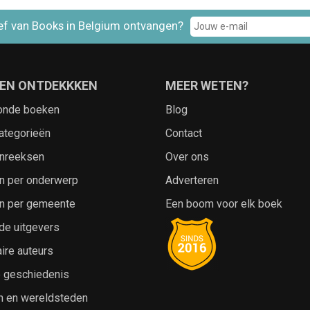
ef van Books in Belgium ontvangen?
EN ONTDEKKKEN
MEER WETEN?
onde boeken
Blog
ategorieën
Contact
nreeksen
Over ons
n per onderwerp
Adverteren
n per gemeente
Een boom voor elk boek
de uitgevers
ire auteurs
e geschiedenis
n en wereldsteden