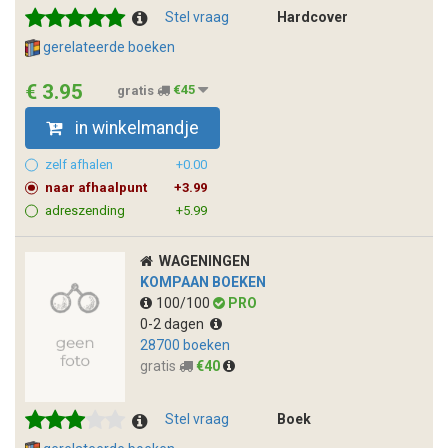
Stel vraag
Hardcover
gerelateerde boeken
€ 3.95
gratis
€45
in winkelmandje
zelf afhalen
+0.00
naar afhaalpunt
+3.99
adreszending
+5.99
WAGENINGEN
KOMPAAN BOEKEN
100/100
PRO
0-2 dagen
28700 boeken
gratis
€40
Stel vraag
Boek